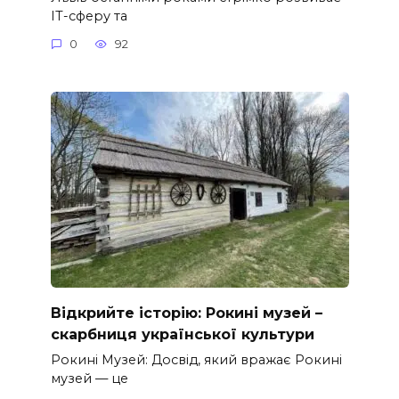
ІТ-сферу та
0
92
Відкрийте історію: Рокині музей –
скарбниця української культури
Рокині Музей: Досвід, який вражає Рокині
музей — це