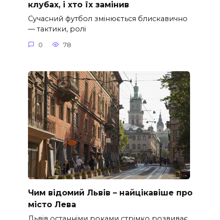
клубах, і хто їх замінив
Сучасний футбол змінюється блискавично
— тактики, ролі
0
78
Чим відомий Львів – найцікавіше про
місто Лева
Львів останніми роками стрімко розвиває