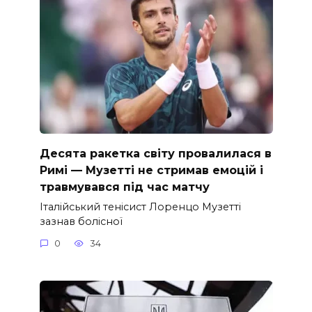
Десята ракетка світу провалилася в
Римі — Музетті не стримав емоцій і
травмувався під час матчу
Італійський тенісист Лоренцо Музетті
зазнав болісної
0
34