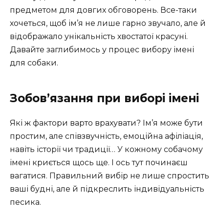
предметом для довгих обговорень. Все-таки
хочеться, щоб ім’я не лише гарно звучало, але й
відображало унікальність хвостатої красуні.
Давайте заглибимось у процес вибору імені
для собаки.
Зобов’язання при виборі імені
Які ж фактори варто врахувати? Ім’я може бути
простим, але співзвучність, емоційна афіліація,
навіть історії чи традиції… У кожному собачому
імені криється щось ще. І ось тут починаєш
вагатися. Правильний вибір не лише спростить
ваші будні, але й підкреслить індивідуальність
песика.