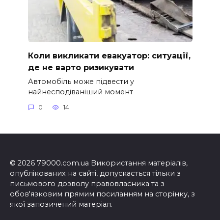
Коли викликати евакуатор: ситуації,
де не варто ризикувати
Автомобіль може підвести у
найнесподіваніший момент
0
14
© 2026 79000.com.ua Використання матеріалів,
опублікованих на сайті, допускається тільки з
письмового дозволу правовласника та з
обов'язковим прямим посиланням на сторінку, з
якої запозичений матеріал.