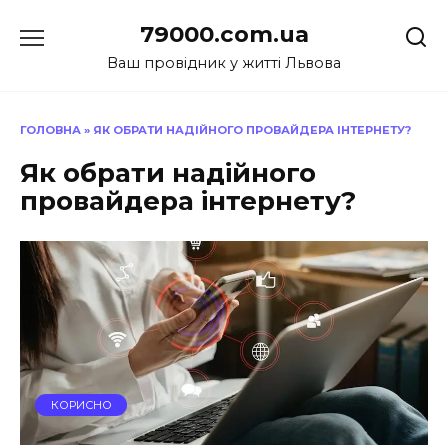
Перейти
79000.com.ua
до
вмісту
Ваш провідник у житті Львова
ГОЛОВНА
»
ЯК ОБРАТИ НАДІЙНОГО ПРОВАЙДЕРА ІНТЕРНЕТУ?
Як обрати надійного
провайдера інтернету?
КОРИСНО