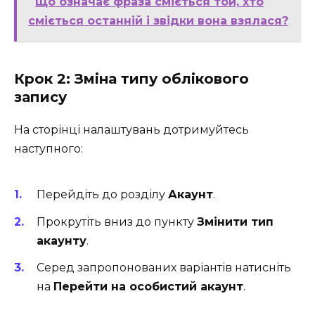
Що означає фраза сміється той, хто
сміється останній і звідки вона взялася?
Крок 2: Зміна типу облікового
запису
На сторінці налаштувань дотримуйтесь
наступного:
Перейдіть до розділу
Акаунт
.
Прокрутіть вниз до пункту
Змінити тип
акаунту
.
Серед запропонованих варіантів натисніть
на
Перейти на особистий акаунт
.