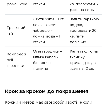
ромашкою
стакан
хв, полоскати 3
рази на день.
Листя м’яти – 1 ст.
Залити гарячою
ложка, листя
водою,
Трав’яний
чебрецю – 1 ч.
настоювати 20
чай
ложка, вода – 1
хв, пити
стакан
повільно.
Олія гвоздики –
Капніть олію на
Компрес з
кілька капель,
тканину,
олії
бавовняна
прикладіть до
гвоздики
тканина
ясен на 10 хв.
Крок за кроком до покращення
Кожний метод має свої особливості. Інколи