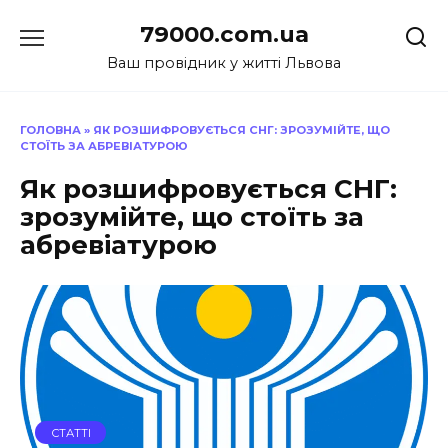
Перейти
79000.com.ua
до
вмісту
Ваш провідник у житті Львова
ГОЛОВНА
»
ЯК РОЗШИФРОВУЄТЬСЯ СНГ: ЗРОЗУМІЙТЕ, ЩО
СТОЇТЬ ЗА АБРЕВІАТУРОЮ
Як розшифровується СНГ:
зрозумійте, що стоїть за
абревіатурою
СТАТТІ