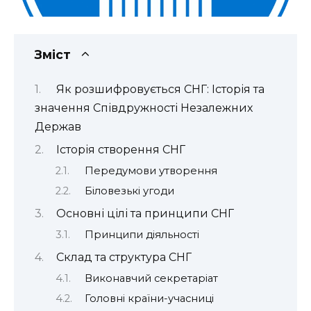
Зміст
Як розшифровується СНГ: Історія та
значення Співдружності Незалежних
Держав
Історія створення СНГ
Передумови утворення
Біловезькі угоди
Основні цілі та принципи СНГ
Принципи діяльності
Склад та структура СНГ
Виконавчий секретаріат
Головні країни-учасниці