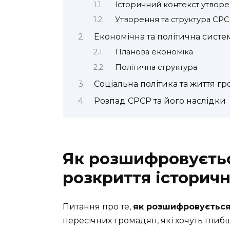
Історичний контекст утвор
Утворення та структура СР
Економічна та політична сист
Планова економіка
Політична структура
Соціальна політика та життя г
Розпад СРСР та його наслідки
Як розшифровуєтьс
розкриття історичн
Питання про те,
як розшифровуєтьс
пересічних громадян, які хочуть глиб