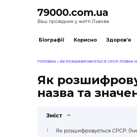
Перейти
79000.com.ua
до
вмісту
Ваш провідник у житті Львова
Біографії
Корисно
Здоров’я
ГОЛОВНА
»
ЯК РОЗШИФРОВУЄТЬСЯ СРСР: ПОВНА Н
Як розшифрову
назва та значе
Зміст
Як розшифровується СРСР: Гли