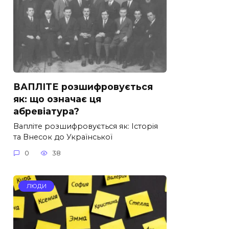
ВАПЛІТЕ розшифровується
як: що означає ця
абревіатура?
Вапліте розшифровується як: Історія
та Внесок до Української
0
38
ЛЮДИ