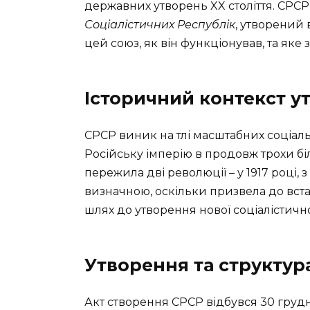
державних утворень XX століття. СРС
Соціалістичних Республік
, утворений 
цей союз, як він функціонував, та яке з
Історичний контекст у
СРСР виник на тлі масштабних соціаль
Російську імперію в продовж трохи біл
пережила дві революції – у 1917 році,
визначною, оскільки призвела до вста
шлях до утворення нової соціалістичн
Утворення та структур
Акт створення СРСР відбувся 30 грудня