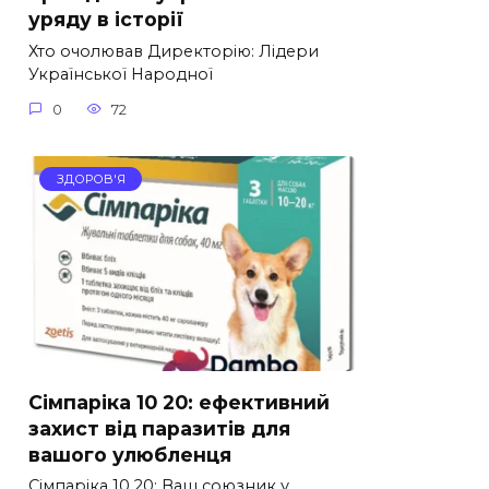
уряду в історії
Хто очолював Директорію: Лідери
Української Народної
0
72
ЗДОРОВ'Я
Сімпаріка 10 20: ефективний
захист від паразитів для
вашого улюбленця
Сімпаріка 10 20: Ваш союзник у