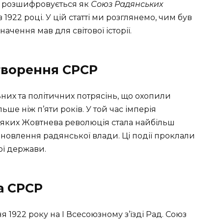
Р розшифровується як
Союз Радянських
в 1922 році. У цій статті ми розглянемо, чим був
начення мав для світової історії.
творення СРСР
них та політичних потрясінь, що охопили
ьше ніж п’яти років. У той час імперія
 з яких Жовтнева революція стала найбільш
новлення радянської влади. Ці події проклали
ої держави.
а СРСР
 1922 року на I Всесоюзному з’їзді Рад. Союз