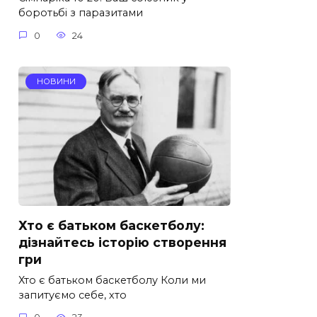
боротьбі з паразитами
0
24
НОВИНИ
Хто є батьком баскетболу:
дізнайтесь історію створення
гри
Хто є батьком баскетболу Коли ми
запитуємо себе, хто