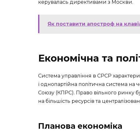
керувалась директивами з Москви.
Як поставити апостроф на клавіа
Економічна та пол
Система управління в СРСР характери
і однопартійна політична система на 
Союзу (КПРС). Право вільного ринку б
на більшість ресурсів та централізова
Планова економіка