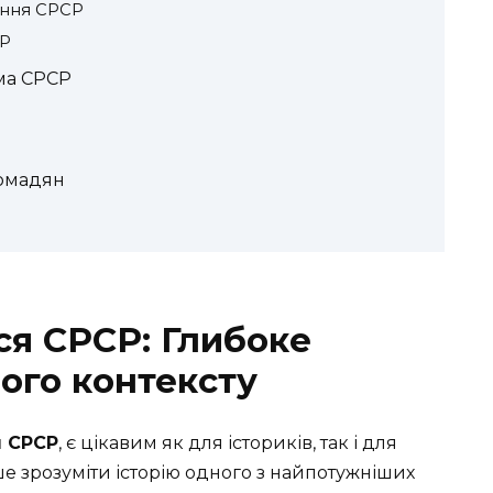
ення СРСР
СР
ема СРСР
ромадян
я СРСР: Глибоке
ого контексту
я СРСР
, є цікавим як для істориків, так і для
ше зрозуміти історію одного з найпотужніших