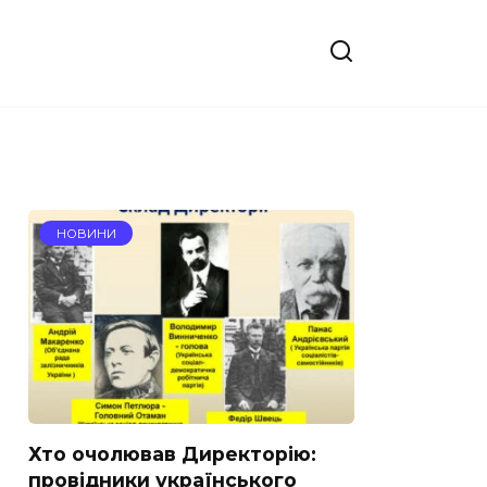
НОВИНИ
Хто очолював Директорію:
провідники українського