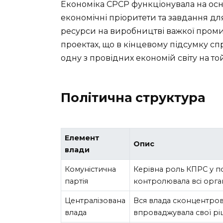
Економіка СРСР функціонувала на осно
економічні пріоритети та завдання дл
ресурси на виробництві важкої проми
проектах, що в кінцевому підсумку сп
одну з провідних економій світу на той
Політична структура
Елемент
Опис
влади
Комуністична
Керівна роль КПРС у по
партія
контролювала всі орга
Централізована
Вся влада сконцентрова
влада
впроваджувала свої рі