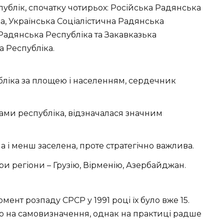
публік, спочатку чотирьох: Російська Радянська
а, Українська Соціалістична Радянська
 Радянська Республіка та Закавказька
 Республіка.
ліка за площею і населенням, сердечник
ами республіка, відзначалася значним
 і менш заселена, проте стратегічно важлива.
и регіони – Грузію, Вірменію, Азербайджан.
мент розпаду СРСР у 1991 році їх було вже 15.
во на самовизначення, однак на практиці радше