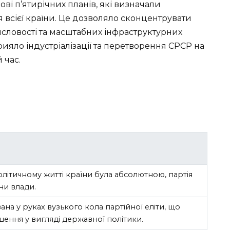
ві п’ятирічних планів, які визначали
я всієї країни. Це дозволяло сконцентрувати
словості та масштабних інфраструктурних
рияло індустріалізації та перетворення СРСР на
 час.
літичному житті країни була абсолютною, партія
ни влади.
на у руках вузького кола партійної еліти, що
шення у вигляді державної політики.