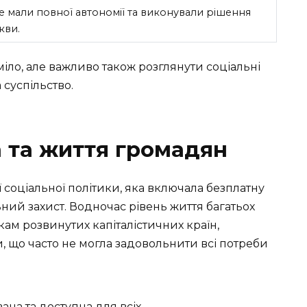
е мали повної автономії та виконували рішення
кви.
ло, але важливо також розглянути соціальні
 суспільство.
а та життя громадян
соціальної політики, яка включала безплатну
ьний захист. Водночас рівень життя багатьох
ам розвинутих капіталістичних країн,
, що часто не могла задовольнити всі потреби
ана та доступна для всіх.