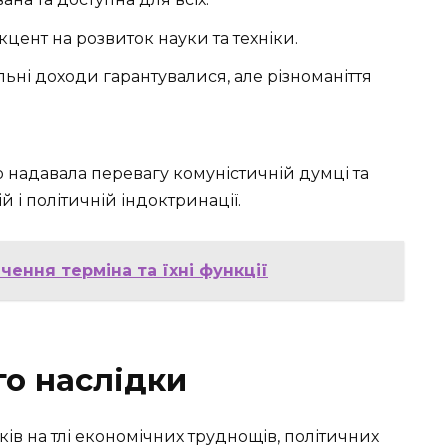
цент на розвиток науки та техніки.
ьні доходи гарантувалися, але різноманіття
 надавала перевагу комуністичній думці та
й і політичній індоктринації.
чення терміна та їхні функції
го наслідки
ків на тлі економічних труднощів, політичних