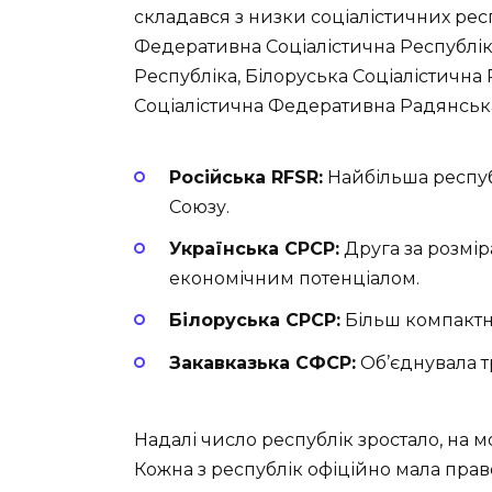
складався з низки соціалістичних рес
Федеративна Соціалістична Республік
Республіка, Білоруська Соціалістична
Соціалістична Федеративна Радянська
Російська RFSR:
Найбільша респуб
Союзу.
Українська СРСР:
Друга за розмір
економічним потенціалом.
Білоруська СРСР:
Більш компактна
Закавказька СФСР:
Об’єднувала тр
Надалі число республік зростало, на мо
Кожна з республік офіційно мала пра