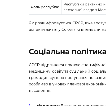
Республіки фактично н
Роль республік
верховної влади з Мос
Як розшифровується СРСР, вже зрозумі
аспекти життя у Союзі, які впливали на
Соціальна політик
СРСР відрізнявся появою специфічної 
медицину, освіту та суцільний соціал
громадян суттєво поступався показник
особливо в умовах планової економіки
населення.
Медицина:
Безплатна, централізов