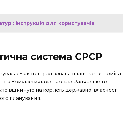
турі: інструкція для користувачів
ітична система СРСР
зувалась як централізована планова економіка
чолі з Комуністичною партією Радянського
уло відкинуто на користь державної власності
ного планування.