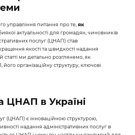
теми
го управління питання про те,
як
абиякої актуальності для громадян, чиновників
стративних послуг (ЦНАП) став
ращення якості та швидкості надання
ій статті ми детально розглянемо, як
його організаційну структуру, ключові
ра ЦНАП в Україні
уг (ЦНАП) є інноваційною структурою,
вності надання адміністративних послуг в
ується ЦНАП і чому він настільки важливий для