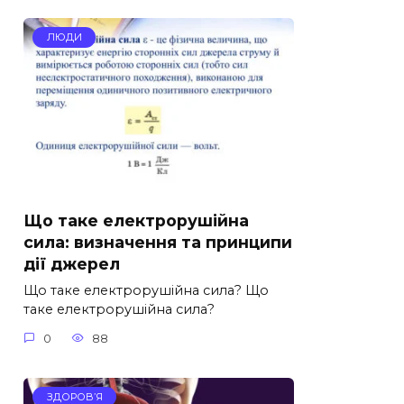
ЛЮДИ
Що таке електрорушійна
сила: визначення та принципи
дії джерел
Що таке електрорушійна сила? Що
таке електрорушійна сила?
0
88
ЗДОРОВ’Я