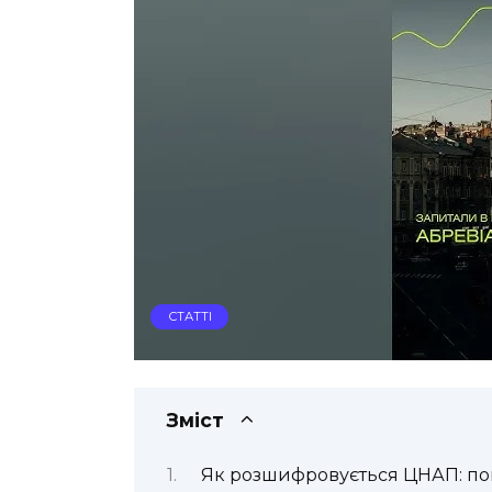
СТАТТІ
Зміст
Як розшифровується ЦНАП: пов