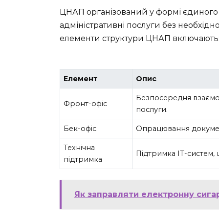
ЦНАП організований у формі єдиного 
адміністративні послуги без необхідно
елементи структури ЦНАП включають
Елемент
Опис
Безпосередня взаємод
Фронт-офіс
послуги.
Бек-офіс
Опрацювання документ
Технічна
Підтримка IT-систем,
підтримка
Як заправляти електронну сигар