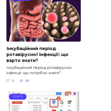
Інкубаційний період
ротавірусної інфекції: що
варто знати?
Інкубаційний період ротавірусної
інфекції: що потрібно знати?
0
49
СТАТТІ