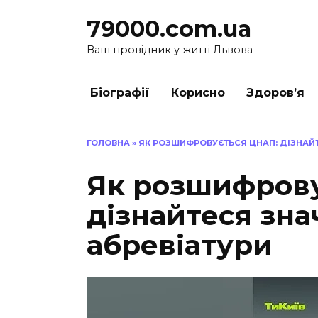
Перейти
79000.com.ua
до
вмісту
Ваш провідник у житті Львова
Біографії
Корисно
Здоров’я
ГОЛОВНА
»
ЯК РОЗШИФРОВУЄТЬСЯ ЦНАП: ДІЗНАЙТ
Як розшифрову
дізнайтеся зна
абревіатури