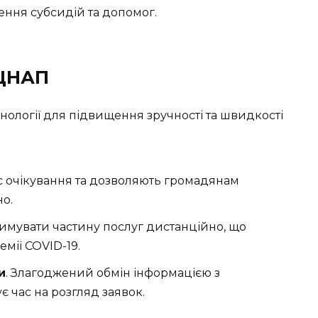
чення субсидій та допомог.
 ЦНАП
нології для підвищення зручності та швидкості
с очікування та дозволяють громадянам
но.
римувати частину послуг дистанційно, що
мії COVID-19.
и
. Злагоджений обмін інформацією з
 час на розгляд заявок.