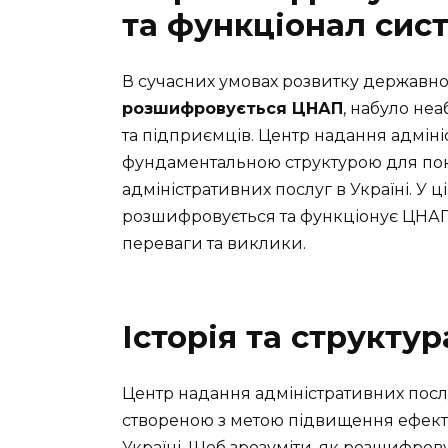
та функціонал сис
В сучасних умовах розвитку державно
розшифровується ЦНАП
, набуло не
та підприємців. Центр надання адміні
фундаментальною структурою для пок
адміністративних послуг в Україні. У ц
розшифровується та функціонує ЦНАП, 
переваги та виклики.
Історія та структу
Центр надання адміністративних посл
створеною з метою підвищення ефекти
Україні. Щоб зрозуміти, як розшифров