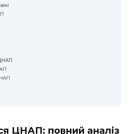
аїні
АП
П
 ЦНАП
НАП
ЦНАП
я ЦНАП: повний аналіз