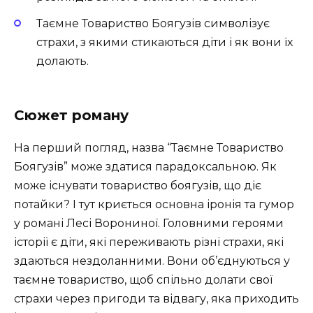
Таємне Товариство Боягузів символізує
страхи, з якими стикаються діти і як вони їх
долають.
Сюжет роману
На перший погляд, назва “Таємне Товариство
Боягузів” може здатися парадоксальною. Як
може існувати товариство боягузів, що діє
потайки? І тут криється основна іронія та гумор
у романі Лесі Ворониної. Головними героями
історії є діти, які переживають різні страхи, які
здаються нездоланними. Вони об’єднуються у
таємне товариство, щоб спільно долати свої
страхи через пригоди та відвагу, яка приходить