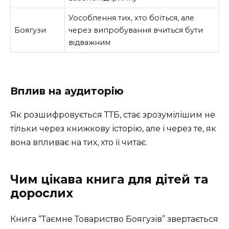
Уособлення тих, хто боїться, але
Боягузи
через випробування вчиться бути
відважним
Вплив на аудиторію
Як розшифровується ТТБ, стає зрозумілішим не
тільки через книжкову історію, але і через те, як
вона впливає на тих, хто її читає.
Чим цікава книга для дітей та
дорослих
Книга “Таємне Товариство Боягузів” звертається