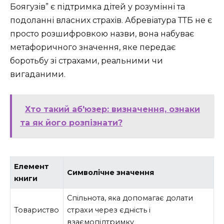
Боягузів” є підтримка дітей у розумінні та
подоланні власних страхів. Абревіатура ТТБ не є
просто розшифровкою назви, вона набуває
метафоричного значення, яке передає
боротьбу зі страхами, реальними чи
вигаданими.
Хто такий аб'юзер: визначення, ознаки
та як його розпізнати?
Елемент
Символічне значення
книги
Спільнота, яка допомагає долати
Товариство
страхи через єдність і
взаємопідтримку