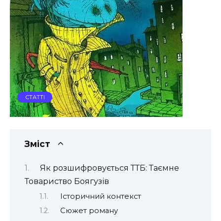
СТАТТІ
Зміст
Як розшифровується ТТБ: Таємне
Товариство Боягузів
Історичний контекст
Сюжет роману