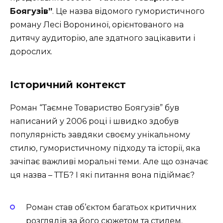
Боягузів”
. Це назва відомого гумористичного
роману Лесі Ворониної, орієнтованого на
дитячу аудиторію, але здатного зацікавити і
дорослих.
Історичний контекст
Роман “Таємне Товариство Боягузів” був
написаний у 2006 році і швидко здобув
популярність завдяки своєму унікальному
стилю, гумористичному підходу та історії, яка
зачіпає важливі моральні теми. Але що означає
ця назва – ТТБ? І які питання вона підіймає?
Роман став об’єктом багатьох критичних
розглядів за його сюжетом та стилем.