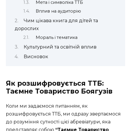
Мета і символіка ТТБ
Вплив на аудиторію
Чим цікава книга для дітей та
дорослих
Мораль і тематика
Культурний та освітній вплив
Висновок
Як розшифровується ТТБ:
Таємне Товариство Боягузів
Коли ми задаємося питанням, як
розшифровується ТТБ, ми одразу звертаємося
до розуміння сутності цієї абревіатури, яка
представляє собою
“Таємне Товариство