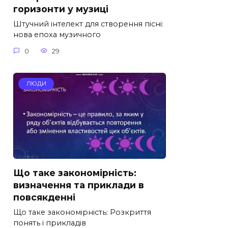
горизонти у музиці
Штучний інтелект для створення пісні:
нова епоха музичного
0
29
ЛЮДИ
Що таке закономірність:
визначення та приклади в
повсякденні
Що таке закономірність: Розкриття
понять і прикладів