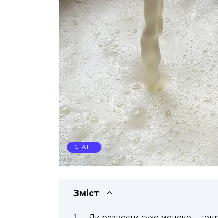
СТАТТІ
Зміст
Як розвести сухе молоко – по