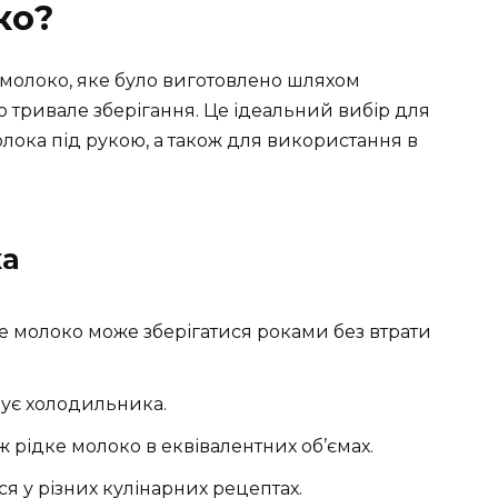
ко?
 молоко, яке було виготовлено шляхом
 тривале зберігання. Це ідеальний вибір для
молока під рукою, а також для використання в
ка
хе молоко може зберігатися роками без втрати
бує холодильника.
ж рідке молоко в еквівалентних об’ємах.
ся у різних кулінарних рецептах.