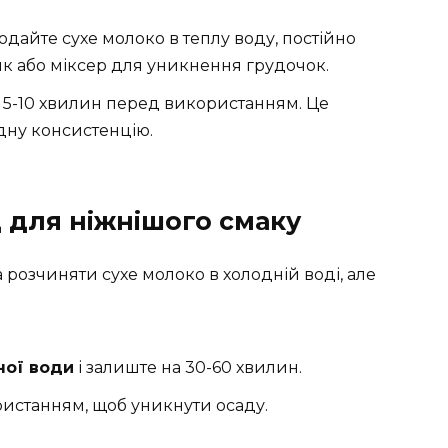
одайте сухе молоко в теплу воду, постійно
к або міксер для уникнення грудочок.
и 5-10 хвилин перед використанням. Це
дну консистенцію.
 для ніжнішого смаку
розчиняти сухе молоко в холодній воді, але
ної води
і залиште на 30-60 хвилин.
истанням, щоб уникнути осаду.