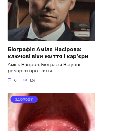
Біографія Аміля Насірова:
ключові віхи життя і кар’єри
Аміль Насіров: Біографія Вступні
ремарки про життя
0
124
ЗДОРОВ’Я