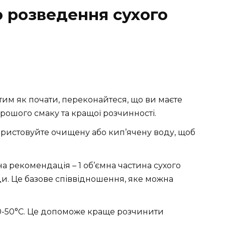
о розведення сухого
 тим як почати, переконайтеся, що ви маєте
орошого смаку та кращої розчинності.
ористовуйте очищену або кип’ячену воду, щоб
на рекомендація – 1 об’ємна частина сухого
ди. Це базове співвідношення, яке можна
40-50°C. Це допоможе краще розчинити