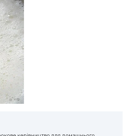
крокове керівництво для домашнього