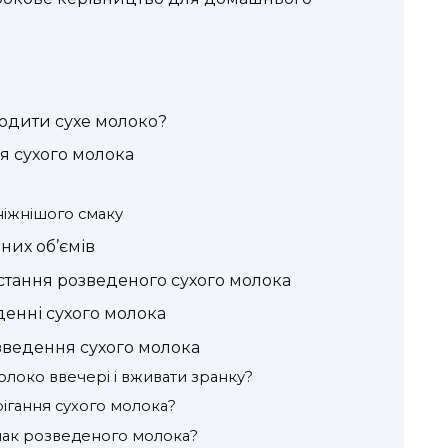
одити сухе молоко?
я сухого молока
ніжнішого смаку
них об’ємів
тання розведеного сухого молока
енні сухого молока
зведення сухого молока
локо ввечері і вживати зранку?
рігання сухого молока?
смак розведеного молока?