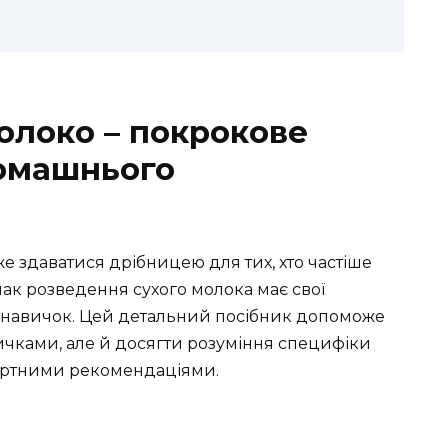
молоко – покрокове
домашнього
же здаватися дрібницею для тих, хто частіше
ак розведення сухого молока має свої
 і навичок. Цей детальний посібник допоможе
чками, але й досягти розуміння специфіки
пертними рекомендаціями.