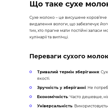
Що таке сухе моло
Сухе молоко – це висушене коров’яче
видалення вологи, що забезпечує його
тих, хто прагне мати постійні запаси 
кулінарії та випічці.
Переваги сухого моло
Тривалий термін зберігання
: Су
якості.
Зручність у зберіганні
: Не потре
Економічність
: Часто дешевше, ні
Універсальність
: Використовуєть