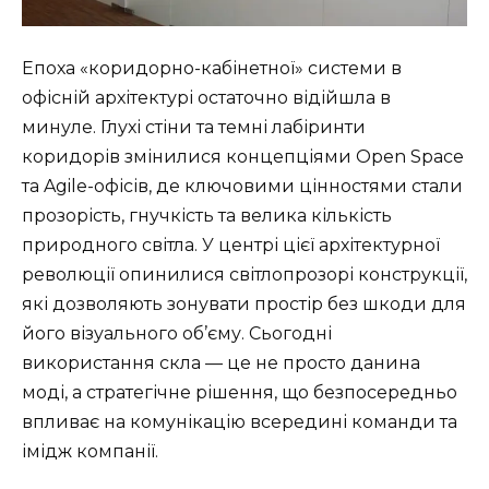
Епоха «коридорно-кабінетної» системи в
офісній архітектурі остаточно відійшла в
минуле. Глухі стіни та темні лабіринти
коридорів змінилися концепціями Open Space
та Agile-офісів, де ключовими цінностями стали
прозорість, гнучкість та велика кількість
природного світла. У центрі цієї архітектурної
революції опинилися світлопрозорі конструкції,
які дозволяють зонувати простір без шкоди для
його візуального об’єму. Сьогодні
використання скла — це не просто данина
моді, а стратегічне рішення, що безпосередньо
впливає на комунікацію всередині команди та
імідж компанії.