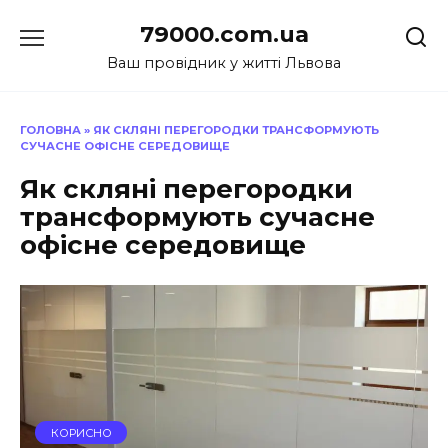
Перейти
79000.com.ua
до
вмісту
Ваш провідник у житті Львова
ГОЛОВНА
»
ЯК СКЛЯНІ ПЕРЕГОРОДКИ ТРАНСФОРМУЮТЬ
СУЧАСНЕ ОФІСНЕ СЕРЕДОВИЩЕ
Як скляні перегородки
трансформують сучасне
офісне середовище
КОРИСНО