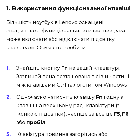
1. Використання функціональної клавіші
Більшість ноутбуків Lenovo оснащені
спеціальною функціональною клавішею, яка
може включати або відключати підсвітку
клавіатури. Ось як це зробити:
Знайдіть кнопку
Fn
на вашій клавіатурі.
Зазвичай вона розташована в лівій частині
між клавішами Ctrl та логотипом Windows.
Одночасно натисніть клавішу
Fn
і одну з
клавіш на верхньому ряді клавіатури (з
іконкою підсвітки), частіше за все це
F5
,
F6
або
пробіл
.
Клавіатура повинна загорітись або