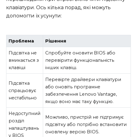
клавіатури. Ось кілька порад, які можуть
допомогти їх усунути:
Проблема
Рішення
Підсвітка не
Спробуйте оновити BIOS або
вмикається з
перевірити функціональність
клавіші
інших клавіш.
Перевірте драйвери клавіатури
Підсвітка
або оновіть програмне
спрацьовує
забезпечення Lenovo Vantage,
нестабільно
якщо воно має таку функцію.
Недоступний
Можливо, пристрій не підтримує
розділ
підсвітку або потрібно встановити
налаштувань
оновлену версію BIOS.
у BIOS