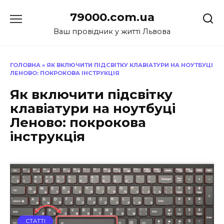
Перейти
79000.com.ua
до
вмісту
Ваш провідник у житті Львова
ГОЛОВНА
»
ЯК ВКЛЮЧИТИ ПІДСВІТКУ КЛАВІАТУРИ НА НОУТБУЦІ
ЛЕНОВО: ПОКРОКОВА ІНСТРУКЦІЯ
Як включити підсвітку
клавіатури на ноутбуці
Леново: покрокова
інструкція
СТАТТІ