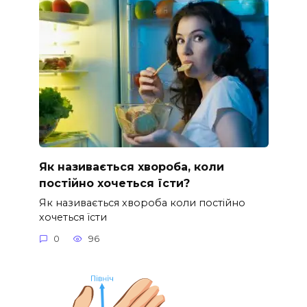
Як називається хвороба, коли
постійно хочеться їсти?
Як називається хвороба коли постійно
хочеться їсти
0
96