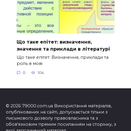
Що таке епітет: визначення,
значення та приклади в літературі
Що таке епітет: Визначення, приклади та
роль в мові
0
104
© 2026 79000.com.ua Використання матеріалів,
опублікованих на сайті, допускається тільки з
письмового дозволу правовласника та з
обов'язковим прямим посиланням на сторінку, з
якої запозичений матеріал.