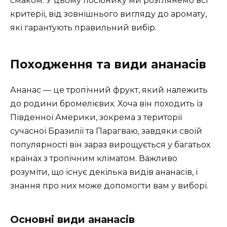
смаком. У цьому посібнику ми розглянемо всі
критерії, від зовнішнього вигляду до аромату,
які гарантують правильний вибір.
Походження та види ананасів
Ананас — це тропічний фрукт, який належить
до родини бромелієвих. Хоча він походить із
Південної Америки, зокрема з території
сучасної Бразилії та Парагваю, завдяки своїй
популярності він зараз вирощується у багатьох
країнах з тропічним кліматом. Важливо
розуміти, що існує декілька видів ананасів, і
знання про них може допомогти вам у виборі.
Основні види ананасів