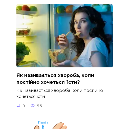
Як називається хвороба, коли
постійно хочеться їсти?
Як називається хвороба коли постійно
хочеться їсти
0
96