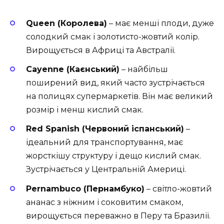
Queen (Королева)
– має менші плоди, дуже
солодкий смак і золотисто-жовтий колір.
Вирощується в Африці та Австралії.
Cayenne (Каєнський)
– найбільш
поширений вид, який часто зустрічається
на полицях супермаркетів. Він має великий
розмір і менш кислий смак.
Red Spanish (Червоний іспанський)
–
ідеальний для транспортування, має
жорсткішу структуру і дещо кислий смак.
Зустрічається у Центральній Америці.
Pernambuco (Пернамбуко)
– світло-жовтий
ананас з ніжним і соковитим смаком,
вирощується переважно в Перу та Бразилії.