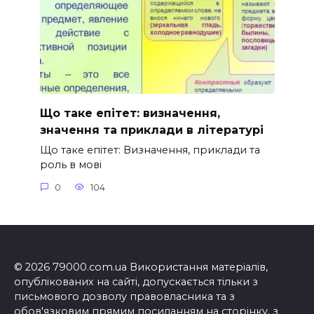
Що таке епітет: визначення,
значення та приклади в літературі
Що таке епітет: Визначення, приклади та
роль в мові
0
104
© 2026 79000.com.ua Використання матеріалів,
опублікованих на сайті, допускається тільки з
письмового дозволу правовласника та з
обов'язковим прямим посиланням на сторінку, з