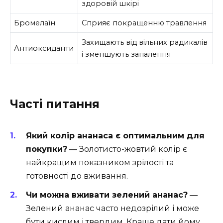
здоровій шкірі
Бромелаїн
Сприяє покращенню травлення
Захищають від вільних радикалів
Антиоксиданти
і зменшують запалення
Часті питання
Який колір ананаса є оптимальним для
покупки?
— Золотисто-жовтий колір є
найкращим показником зрілості та
готовності до вживання.
Чи можна вживати зелений ананас?
—
Зелений ананас часто недозрілий і може
бути кислим і твердим. Краще дати йому