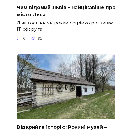
Чим відомий Львів – найцікавіше про
місто Лева
Львів останніми роками стрімко розвиває
ІТ-сферу та
0
92
Відкрийте історію: Рокині музей –