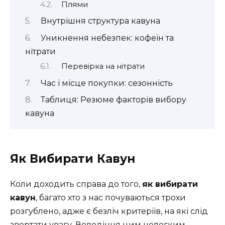
Плями
Внутрішня структура кавуна
Уникнення небезпек: кофеїн та
нітрати
Перевірка на нітрати
Час і місце покупки: сезонність
Таблиця: Резюме факторів вибору
кавуна
Як Вибирати Кавун
Коли доходить справа до того,
як вибирати
кавун
, багато хто з нас почуваються трохи
розгублено, адже є безліч критеріїв, на які слід
звертати увагу. Володіння цим нелегким