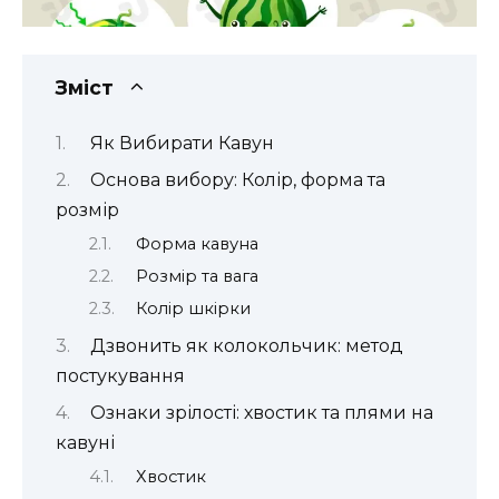
Зміст
Як Вибирати Кавун
Основа вибору: Колір, форма та
розмір
Форма кавуна
Розмір та вага
Колір шкірки
Дзвонить як колокольчик: метод
постукування
Ознаки зрілості: хвостик та плями на
кавуні
Хвостик