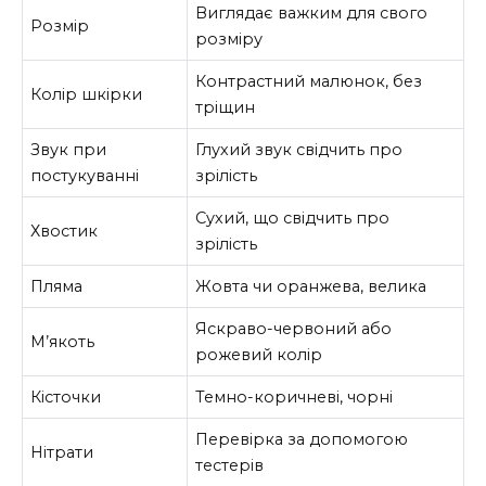
Виглядає важким для свого
Розмір
розміру
Контрастний малюнок, без
Колір шкірки
тріщин
Звук при
Глухий звук свідчить про
постукуванні
зрілість
Сухий, що свідчить про
Хвостик
зрілість
Пляма
Жовта чи оранжева, велика
Яскраво-червоний або
М’якоть
рожевий колір
Кісточки
Темно-коричневі, чорні
Перевірка за допомогою
Нітрати
тестерів