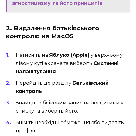
агностицизму та його принципів
2. Видалення батьківського
контролю на MacOS
Натисніть на
Яблуко (Apple)
у верхньому
лівому куті екрана та виберіть
Системні
налаштування
.
Перейдіть до розділу
Батьківський
контроль
.
Знайдіть обліковий запис вашої дитини у
списку та виберіть його.
Зніміть необхідні обмеження або видаліть
профіль.