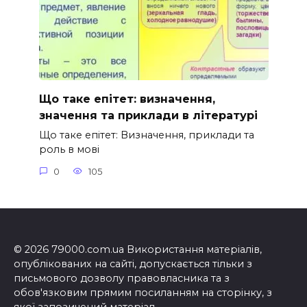
Що таке епітет: визначення,
значення та приклади в літературі
Що таке епітет: Визначення, приклади та
роль в мові
0
105
© 2026 79000.com.ua Використання матеріалів,
опублікованих на сайті, допускається тільки з
письмового дозволу правовласника та з
обов'язковим прямим посиланням на сторінку, з
якої запозичений матеріал.