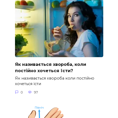
Як називається хвороба, коли
постійно хочеться їсти?
Як називається хвороба коли постійно
хочеться їсти
0
97