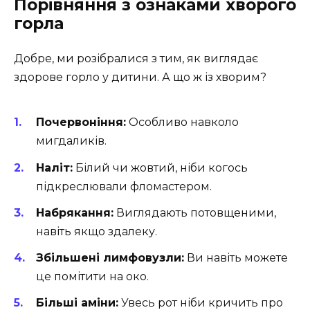
Порівняння з ознаками хворого
горла
Добре, ми розібралися з тим, як виглядає
здорове горло у дитини. А що ж із хворим?
Почервоніння:
Особливо навколо
мигдаликів.
Наліт:
Білий чи жовтий, ніби когось
підкреслювали фломастером.
Набрякання:
Виглядають потовщеними,
навіть якщо здалеку.
Збільшені лимфовузли:
Ви навіть можете
це помітити на око.
Більші аміни:
Увесь рот ніби кричить про