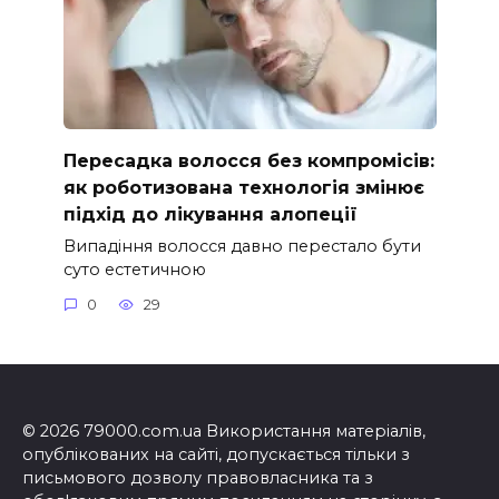
Пересадка волосся без компромісів:
як роботизована технологія змінює
підхід до лікування алопеції
Випадіння волосся давно перестало бути
суто естетичною
0
29
© 2026 79000.com.ua Використання матеріалів,
опублікованих на сайті, допускається тільки з
письмового дозволу правовласника та з