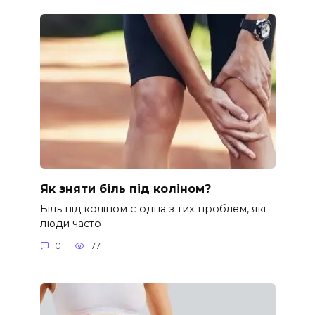
Як зняти біль під коліном?
Біль під коліном є одна з тих проблем, які
люди часто
0
77