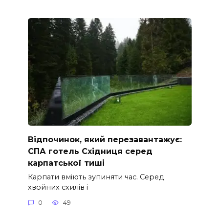
Відпочинок, який перезавантажує:
СПА готель Східниця серед
карпатської тиші
Карпати вміють зупиняти час. Серед
хвойних схилів і
0
49