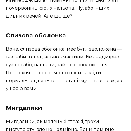
найперше, що ви повинні помітити. Без плям,
почервонінь, сірих нальотів. Ну, або інших
дивних речей. Але що ще?
Слизова оболонка
Вона, слизова оболонка, має бути зволожена —
так, ніби її спеціально змастили. Без надмірної
сухості або, навпаки, зайвого зволоження.
Поверхня… вона помірно носить сліди
нормальної діяльності організму — такого ж, як
у нас із вами.
Мигдалики
Мигдалики, як маленькі стражі, трохи
виступають, але не надмірно. Вони помірно