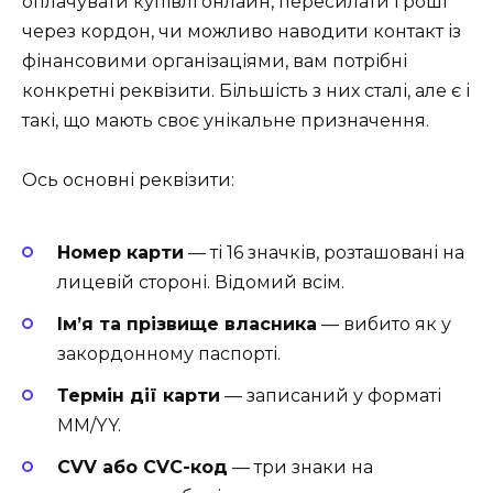
оплачувати купівлі онлайн, пересилати гроші
через кордон, чи можливо наводити контакт із
фінансовими організаціями, вам потрібні
конкретні реквізити. Більшість з них сталі, але є і
такі, що мають своє унікальне призначення.
Ось основні реквізити:
Номер карти
— ті 16 значків, розташовані на
лицевій стороні. Відомий всім.
Ім’я та прізвище власника
— вибито як у
закордонному паспорті.
Термін дії карти
— записаний у форматі
MM/YY.
CVV або CVC-код
— три знаки на