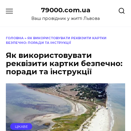
Перейти
79000.com.ua
до
вмісту
Ваш провідник у житті Львова
ГОЛОВНА
»
ЯК ВИКОРИСТОВУВАТИ РЕКВІЗИТИ КАРТКИ
БЕЗПЕЧНО: ПОРАДИ ТА ІНСТРУКЦІЇ
Як використовувати
реквізити картки безпечно:
поради та інструкції
ЦІКАВЕ