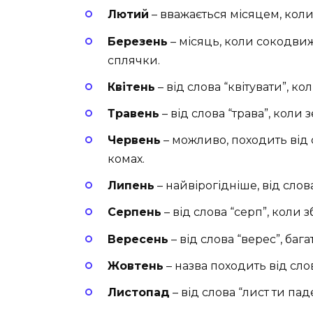
Лютий
– вважається місяцем, коли 
Березень
– місяць, коли сокодви
сплячки.
Квітень
– від слова “квітувати”, ко
Травень
– від слова “трава”, коли
Червень
– можливо, походить від 
комах.
Липень
– найвірогідніше, від слова
Серпень
– від слова “серп”, коли
Вересень
– від слова “верес”, баг
Жовтень
– назва походить від слов
Листопад
– від слова “лист ти пад