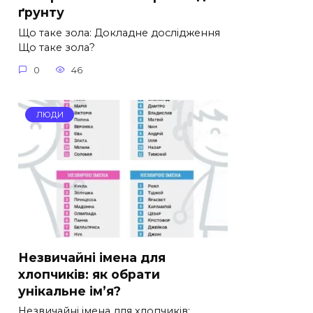
ґрунту
Що таке зола: Докладне дослідження
Що таке зола?
0
46
ЛЮДИ
Незвичайні імена для
хлопчиків: як обрати
унікальне ім’я?
Незвичайні імена для хлопчиків: