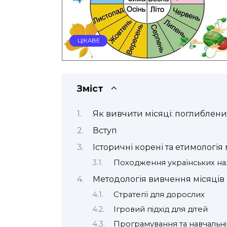
ЦІКАВЕ
Зміст
Як вивчити місяці: поглиблени
Вступ
Історичні корені та етимологія 
Походження українських наз
Методологія вивчення місяців
Стратегії для дорослих
Ігровий підхід для дітей
Програмування та навчальні