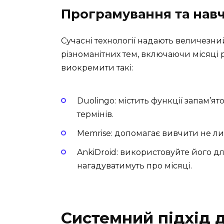
Програмування та нав
Сучасні технології надають величезн
різноманітних тем, включаючи місяці
виокремити такі:
Duolingo: містить функції запам’я
термінів.
Memrise: допомагає вивчити не лиш
AnkiDroid: використовуйте його дл
нагадуватимуть про місяці.
Системний підхід д