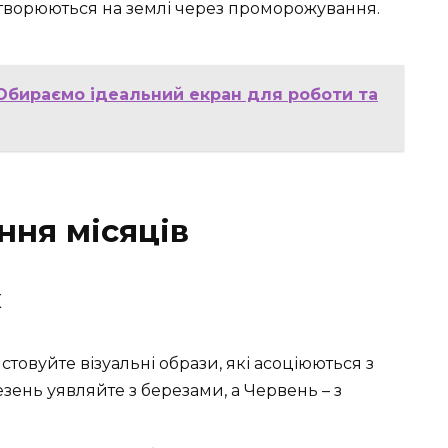
і утворюються на землі через проморожування.
 Обираємо ідеальний екран для роботи та
ння місяців
х
стовуйте візуальні образи, які асоціюються з
ень уявляйте з березами, а Червень – з