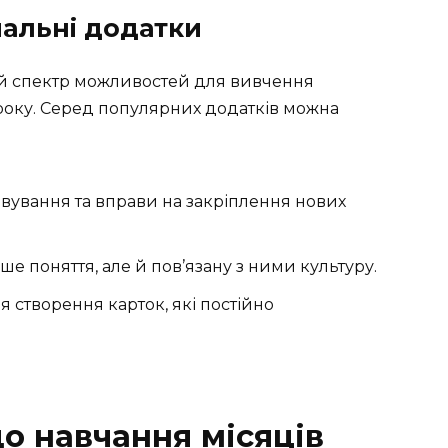
чальні додатки
ий спектр можливостей для вивчення
 року. Серед популярних додатків можна
товування та вправи на закріплення нових
е поняття, але й пов’язану з ними культуру.
я створення карток, які постійно
о навчання місяців