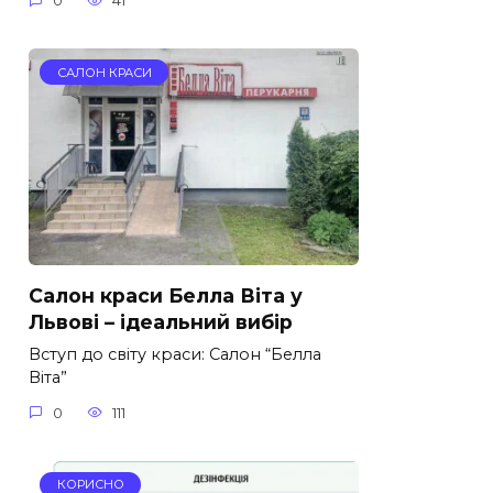
0
41
САЛОН КРАСИ
Салон краси Белла Віта у
Львові – ідеальний вибір
Вступ до світу краси: Салон “Белла
Віта”
0
111
КОРИСНО