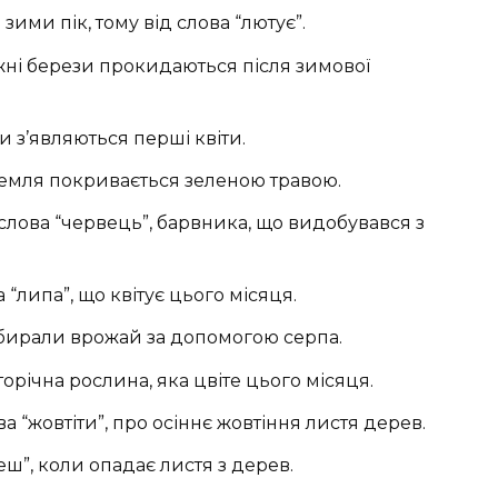
зими пік, тому від слова “лютує”.
жні берези прокидаються після зимової
ли з’являються перші квіти.
 земля покривається зеленою травою.
слова “червець”, барвника, що видобувався з
 “липа”, що квітує цього місяця.
 збирали врожай за допомогою серпа.
аторічна рослина, яка цвіте цього місяця.
а “жовтіти”, про осіннє жовтіння листя дерев.
еш”, коли опадає листя з дерев.