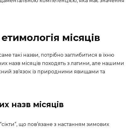
ндаментальною компетенцією, яка має значення
 етимологія місяців
саме такі назви, потрібно заглибитися в їхню
сних назв місяців походять з латини, але нашими
існий зв’язок із природними явищами та
х назв місяців
“сікти”, що пов’язане з настанням зимових