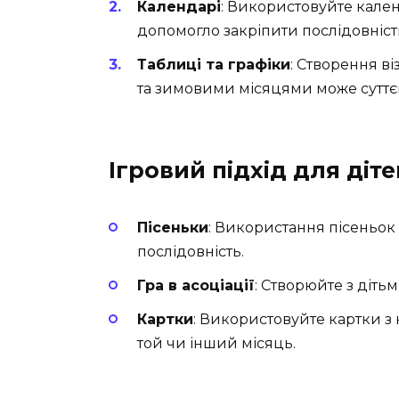
Календарі
: Використовуйте кален
допомогло закріпити послідовність
Таблиці та графіки
: Створення ві
та зимовими місяцями може суттєв
Ігровий підхід для діте
Пісеньки
: Використання пісеньок 
послідовність.
Гра в асоціації
: Створюйте з дітьм
Картки
: Використовуйте картки з
той чи інший місяць.