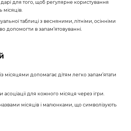
дарі для того, щоб регулярне користування
 місяців.
зуальної таблиці з весняними, літніми, осінніми
о допомогти в запам’ятовуванні.
й
із місяцями допомагає дітям легко запам’ятати
и асоціації для кожного місяця через ігри.
 назвами місяців і малюнками, що символізують