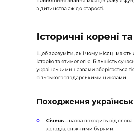
повноцінне знання місяців року є фу
з дитинства аж до старості.
Історичні корені та
Щоб зрозуміти, як і чому місяці мають 
історію та етимологію. Більшість суча
українськими назвами зберігається т
сільськогосподарськими циклами.
Походження українськи
Січень
– назва походить від слова 
холодів, сніжними бурями.