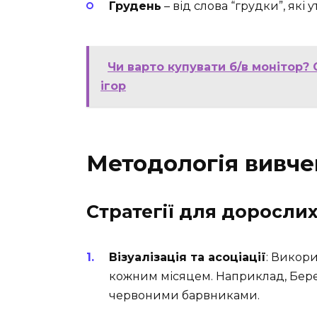
Грудень
– від слова “грудки”, як
Чи варто купувати б/в монітор?
ігор
Методологія вивче
Стратегії для доросли
Візуалізація та асоціації
: Викори
кожним місяцем. Наприклад, Берез
червоними барвниками.