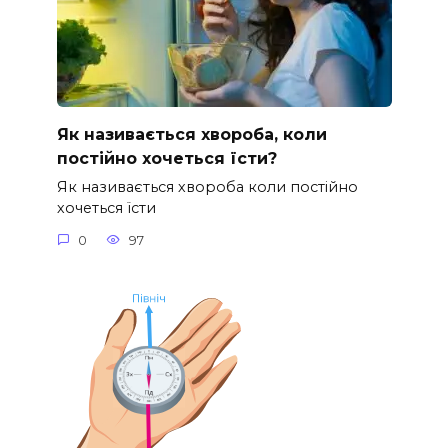
Як називається хвороба, коли
постійно хочеться їсти?
Як називається хвороба коли постійно
хочеться їсти
0
97