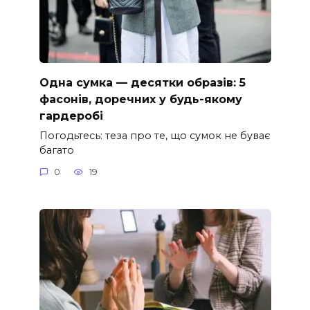
Одна сумка — десятки образів: 5
фасонів, доречних у будь-якому
гардеробі
Погодьтесь: теза про те, що сумок не буває
багато
0
19