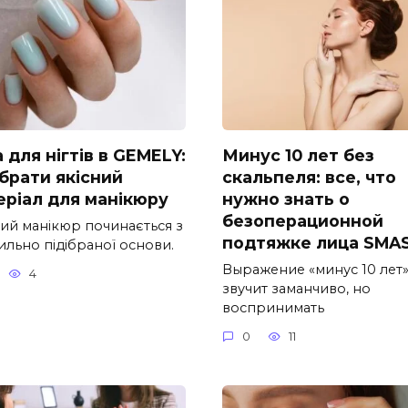
 для нігтів в GEMELY:
Минус 10 лет без
обрати якісний
скальпеля: все, что
еріал для манікюру
нужно знать о
безоперационной
ний манікюр починається з
подтяжке лица SMA
ильно підібраної основи.
Выражение «минус 10 лет
4
звучит заманчиво, но
воспринимать
0
11