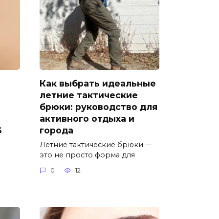
Как выбрать идеальные
летние тактические
брюки: руководство для
активного отдыха и
S
города
»
Летние тактические брюки —
это не просто форма для
0
12