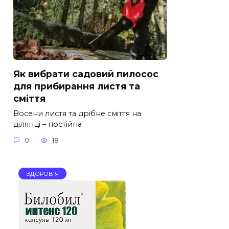
Як вибрати садовий пилосос
для прибирання листя та
сміття
Восени листя та дрібне сміття на
ділянці – постійна
0
18
ЗДОРОВ'Я