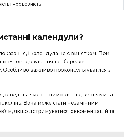
сть і нервозність
истанні календули?
показання, і календула не є винятком. При
авильного дозування та обережно
ину. Особливо важливо проконсультуватися з
нок доведена численними дослідженнями та
околінь. Вона може стати незамінним
ов’ям, якщо дотримуватися рекомендацій та