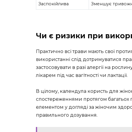
Заспокійлива
Зменшує тривожні
Чи є ризики при викор
Практично всі трави мають свої проти
використанні слід дотримуватися пр
застосовувати в разі алергії на росл
лікарем під час вагітності чи лактації.
В цілому, календула користь для жі
спостереженнями протягом багатьох п
елементом у догляді за жіночим здор
правильного дозування.