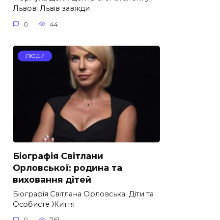
Львові Львів завжди
0
44
ЛЮДИ
Біографія Світлани
Орловської: родина та
виховання дітей
Біографія Світлана Орловська: Діти та
Особисте Життя
0
761