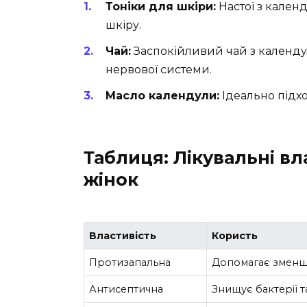
Тоніки для шкіри:
Настої з кален
шкіру.
Чай:
Заспокійливий чай з календул
нервової системи.
Масло календули:
Ідеально підхо
Таблиця: Лікувальні в
жінок
Властивість
Користь
Протизапальна
Допомагає зменши
Антисептична
Знищує бактерії т