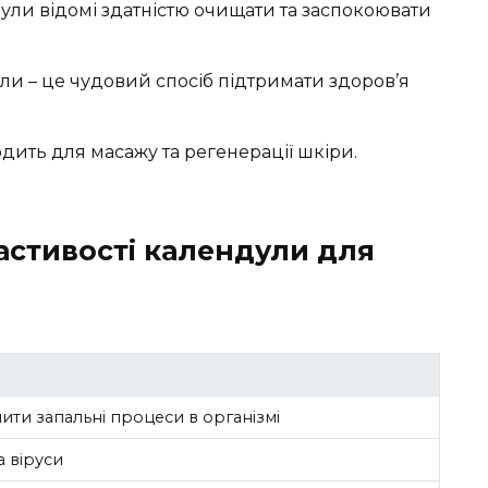
дули відомі здатністю очищати та заспокоювати
и – це чудовий спосіб підтримати здоров’я
дить для масажу та регенерації шкіри.
ластивості календули для
ти запальні процеси в організмі
а віруси