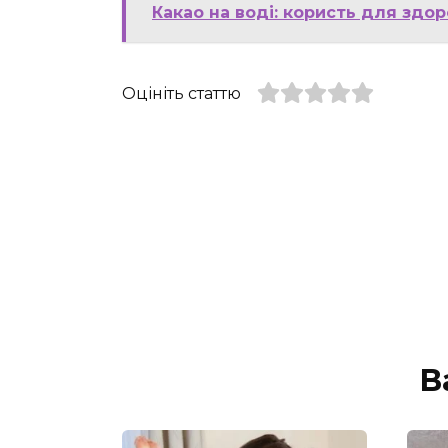
Какао на воді: користь для здор
Оцініть статтю
В