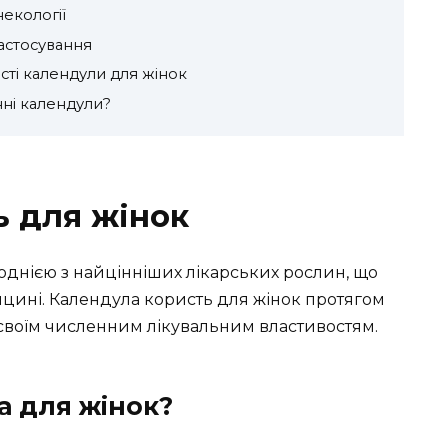
некології
астосування
ості календули для жінок
ні календули?
ь для жінок
 однією з найцінніших лікарських рослин, що
цині. Календула користь для жінок протягом
 своїм численним лікувальним властивостям.
а для жінок?