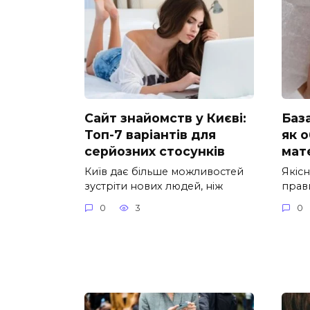
Сайт знайомств у Києві:
База
Топ-7 варіантів для
як 
серйозних стосунків
мат
Київ дає більше можливостей
Якіс
зустріти нових людей, ніж
прав
0
3
0