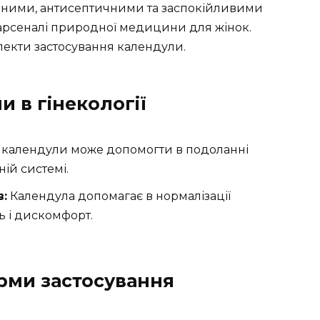
ьними, антисептичними та заспокійливими
 арсеналі природної медицини для жінок.
пекти застосування календули.
 в гінекології
 календули може допомогти в подоланні
ній системі.
в:
Календула допомагає в нормалізації
ь і дискомфорт.
рми застосування