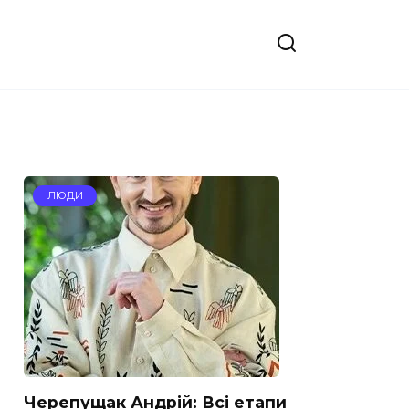
ЛЮДИ
Черепущак Андрій: Всі етапи