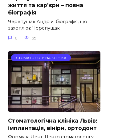
життя та кар’єри – повна
біографія
Черепущак Андрій: біографія, що
захоплює Черепущак
0
65
СТОМАТОЛОГІЧНА КЛІНІКА
Стоматологічна клініка Львів:
імплантація, вініри, ортодонт
Формула Дент: Центр стоматології у