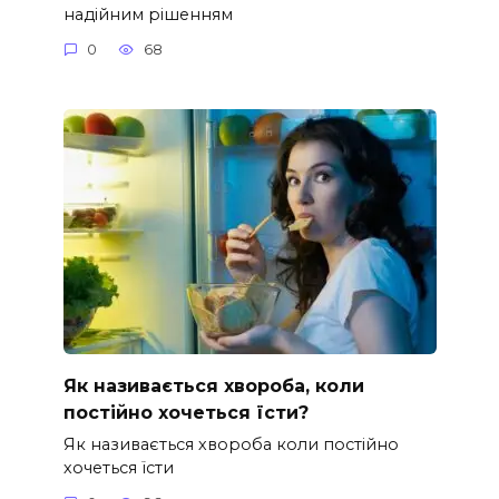
надійним рішенням
0
68
Як називається хвороба, коли
постійно хочеться їсти?
Як називається хвороба коли постійно
хочеться їсти