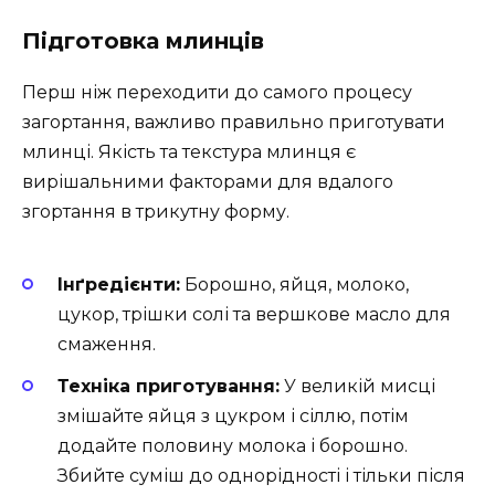
Підготовка млинців
Перш ніж переходити до самого процесу
загортання, важливо правильно приготувати
млинці. Якість та текстура млинця є
вирішальними факторами для вдалого
згортання в трикутну форму.
Інґредієнти:
Борошно, яйця, молоко,
цукор, трішки солі та вершкове масло для
смаження.
Техніка приготування:
У великій мисці
змішайте яйця з цукром і сіллю, потім
додайте половину молока і борошно.
Збийте суміш до однорідності і тільки після