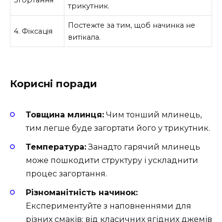
трикутник.
Постежте за тим, щоб начинка не
4. Фіксація
витікала.
Корисні поради
Товщина млинця:
Чим тонший млинець,
тим легше буде загортати його у трикутник.
Температура:
Занадто гарячий млинець
може пошкодити структуру і ускладнити
процес загортання.
Різноманітність начинок:
Експериментуйте з наповненнями для
різних смаків: від класичних ягідних джемів