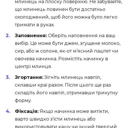
млинець на плоску поверхню. Не забувайте,
що млинець повинен бути достатньо
охолоджений, щоб його можна було легко
тримати в руках.
Заповнення:
Оберіть наповнення на ваш
вибір. Це може бути джем, згущене молоко,
сир, або ж солоне, як-от м’ясний паштет чи
овочева начинка. Розмістіть начинку в
центрі млинця.
Згортання:
Зігніть млинець навпіл,
склавши краї разом. Після цього ще раз
складіть його навпіл, отримавши трикутну
форму.
Фіксація:
Якщо начинка може витікти,
варто швидко з’їсти млинець або
використовувати кашу чи інший твердий