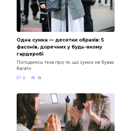
Одна сумка — десятки образів: 5
фасонів, доречних у будь-якому
гардеробі
Погодьтесь: теза про те, що сумок не буває
багато
0
19