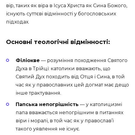
вір, таких як віра в Ісуса Христа як Сина Божого,
існують суттєві відмінності у богословських
підходах.
Основні теологічні відмінності:
Філіокве
— розуміння походження Святого
Духа в Трійці: католики вважають, що
Святий Дух походить від Отця і Сина, в той
час як у православних цей догмат має дещо
інше трактування.
Папська непогрішність
— у католицизмі
папа вважається непогрішним в питаннях
віри і моралі, в той час як у православ’ї
такого уявлення не існує.