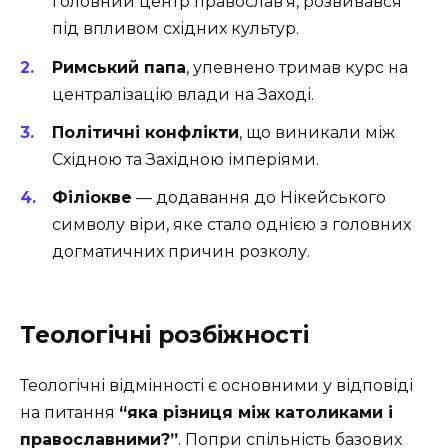
головний центр православ’я, розвивався
під впливом східних культур.
Римський папа
, упевнено тримав курс на
централізацію влади на Заході.
Політичні конфлікти
, що виникали між
Східною та Західною імперіями.
Філіокве
— додавання до Нікейського
символу віри, яке стало однією з головних
догматичних причин розколу.
Теологічні розбіжності
Теологічні відмінності є основними у відповіді
на питання
“яка різниця між католиками і
православними?”
. Попри спільність базових