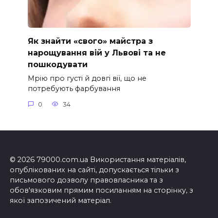
Як знайти «свого» майстра з
нарощування вій у Львові та не
пошкодувати
Мрію про густі й довгі вії, що не
потребують фарбування
0
34
© 2026 79000.com.ua Використання матеріалів,
опублікованих на сайті, допускається тільки з
письмового дозволу правовласника та з
обов'язковим прямим посиланням на сторінку, з
якої запозичений матеріал.