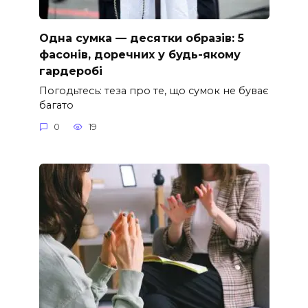
Одна сумка — десятки образів: 5
фасонів, доречних у будь-якому
гардеробі
Погодьтесь: теза про те, що сумок не буває
багато
0
19