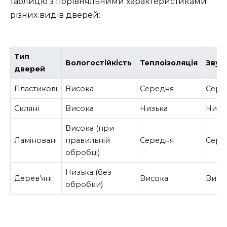
таблицю з порівняльними характеристиками
різних видів дверей:
Тип
Вологостійкість
Теплоізоляція
Звук
дверей
Пластикові
Висока
Середня
Сере
Скляні
Висока
Низька
Низь
Висока (при
Ламіновані
правильній
Середня
Сере
обробці)
Низька (без
Дерев’яні
Висока
Висо
обробки)