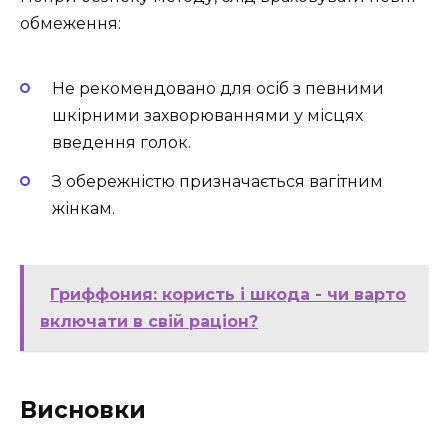
обмеження:
Не рекомендовано для осіб з певними
шкірними захворюваннями у місцях
введення голок.
З обережністю призначається вагітним
жінкам.
Гриффония: користь і шкода - чи варто
включати в свій раціон?
Висновки