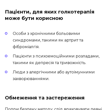
Пацієнти, для яких голкотерапія
може бути корисною
Особи з хронічними больовими
синдромами, такими як артрит та
фіброміалгія.
Пацієнти з психоемоційними розладами,
такими як депресія та тривожність.
Люди з алергічними або аутоімунними
захворюваннями.
Обмеження та застереження
Попри безпеку методу, слід враховувати певні