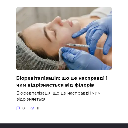
Біоревіталізація: що це насправді і
чим відрізняється від філерів
Біоревіталізація: що це насправді і чим
відрізняється
0
11