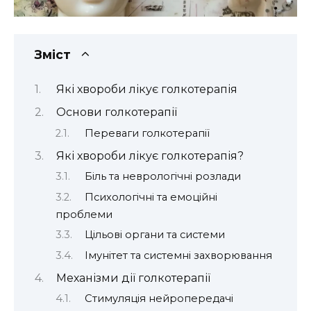
Зміст
Які хвороби лікує голкотерапія
Основи голкотерапії
Переваги голкотерапії
Які хвороби лікує голкотерапія?
Біль та неврологічні розлади
Психологічні та емоційні
проблеми
Цільові органи та системи
Імунітет та системні захворювання
Механізми дії голкотерапії
Стимуляція нейропередачі