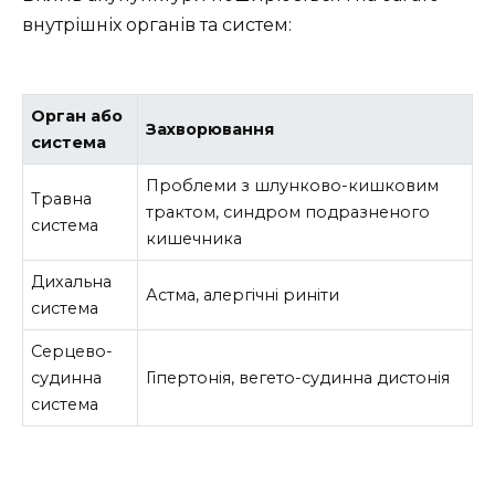
внутрішніх органів та систем:
Орган або
Захворювання
система
Проблеми з шлунково-кишковим
Травна
трактом, синдром подразненого
система
кишечника
Дихальна
Астма, алергічні риніти
система
Серцево-
судинна
Гіпертонія, вегето-судинна дистонія
система