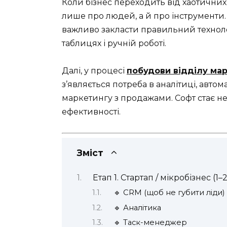
Коли бізнес переходить від хаотичних
лише про людей, а й про інструменти.
важливо закласти правильний техноло
таблицях і ручній роботі.
Далі, у процесі
побудови відділу ма
з’являється потреба в аналітиці, автом
маркетингу з продажами. Софт стає н
ефективності.
Зміст
Етап 1. Стартап / мікробізнес (1
🔹 CRM (щоб не губити ліди)
🔹 Аналітика
🔹 Таск-менеджер