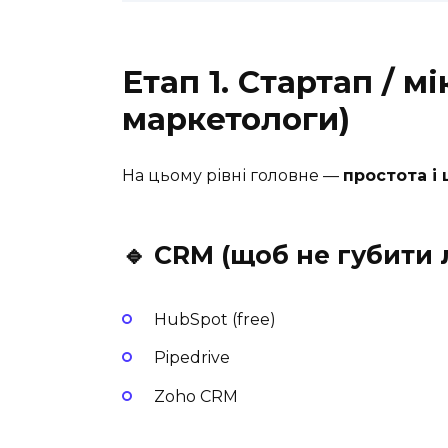
Етап 1. Стартап / мі
маркетологи)
На цьому рівні головне —
простота і
🔹 CRM (щоб не губити 
HubSpot (free)
Pipedrive
Zoho CRM