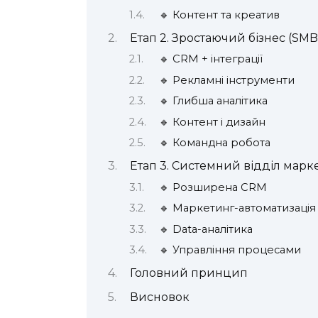
🔹 Контент та креатив
Етап 2. Зростаючий бізнес (SMB
🔹 CRM + інтеграції
🔹 Рекламні інструменти
🔹 Глибша аналітика
🔹 Контент і дизайн
🔹 Командна робота
Етап 3. Системний відділ марк
🔹 Розширена CRM
🔹 Маркетинг-автоматизація
🔹 Data-аналітика
🔹 Управління процесами
Головний принцип
Висновок