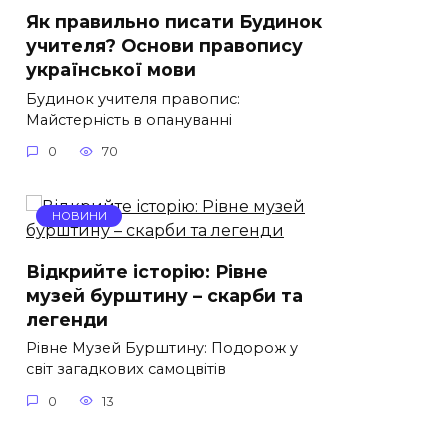
Як правильно писати Будинок
учителя? Основи правопису
української мови
Будинок учителя правопис:
Майстерність в опануванні
0
70
НОВИНИ
Відкрийте історію: Рівне
музей бурштину – скарби та
легенди
Рівне Музей Бурштину: Подорож у
світ загадкових самоцвітів
0
13