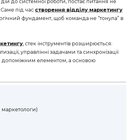
 дій до системної роботи, постає питання не
 Саме під час
створення відділу маркетингу
гічний фундамент, щоб команда не “тонула” в
ркетингу
, стек інструментів розширюється:
атизації, управлінні задачами та синхронізації
е допоміжним елементом, а основою
–2 маркетологи)