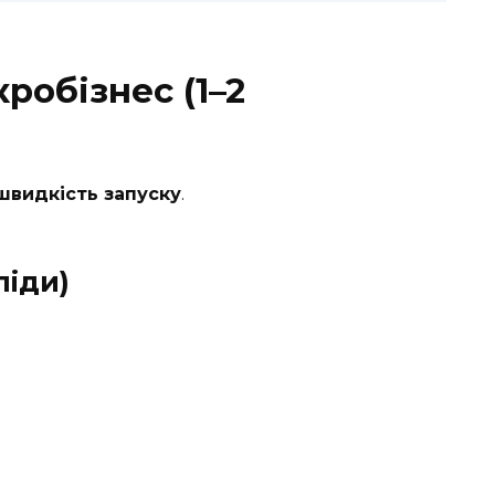
кробізнес (1–2
 швидкість запуску
.
ліди)