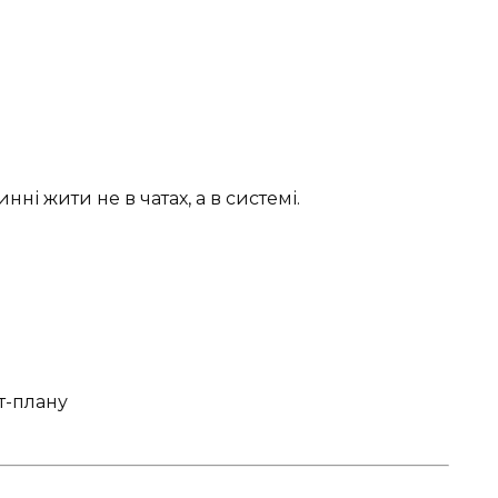
нні жити не в чатах, а в системі.
т-плану