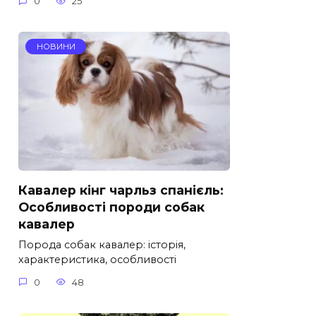
0
25
НОВИНИ
Кавалер кінг чарльз спанієль:
Особливості породи собак
кавалер
Порода собак кавалер: історія,
характеристика, особливості
0
48