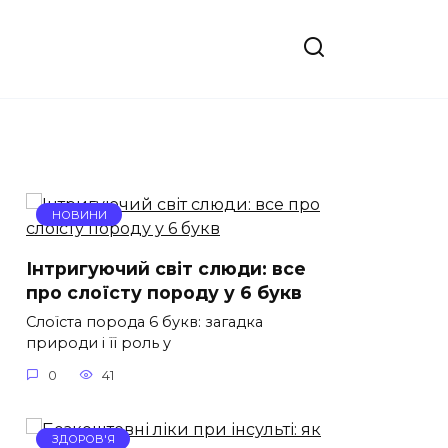
НОВИНИ
Інтригуючий світ слюди: все
про слоїсту породу у 6 букв
Слоїста порода 6 букв: загадка
природи і її роль у
0
41
ЗДОРОВ'Я