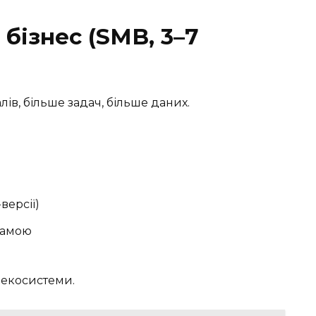
 бізнес (SMB, 3–7
алів, більше задач, більше даних.
-версії)
кламою
 екосистеми.