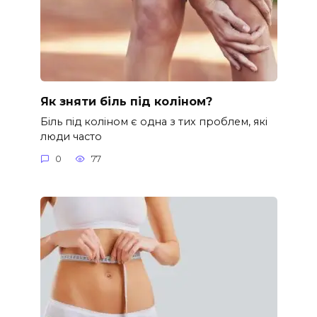
Як зняти біль під коліном?
Біль під коліном є одна з тих проблем, які
люди часто
0
77