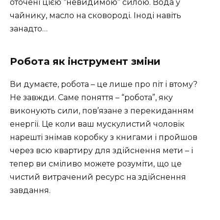
оточені цією “невидимою” силою. Вода у
чайнику, масло на сковороді. Іноді навіть
занадто…
Робота як інструмент зміни
Ви думаєте, робота – це лише про піт і втому?
Не завжди. Саме поняття – “робота”, яку
виконують сили, пов’язане з перекиданням
енергії. Це коли ваш мускулистий чоловік
нарешті знімав коробку з книгами і пройшов
через всю квартиру для здійснення мети – і
тепер ви сміливо можете розуміти, що це
чистий витрачений ресурс на здійснення
завдання.