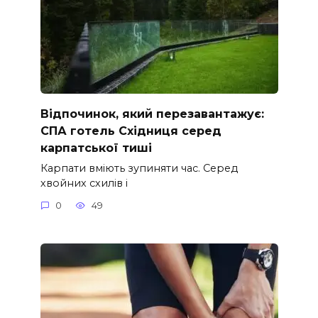
Відпочинок, який перезавантажує:
СПА готель Східниця серед
карпатської тиші
Карпати вміють зупиняти час. Серед
хвойних схилів і
0
49