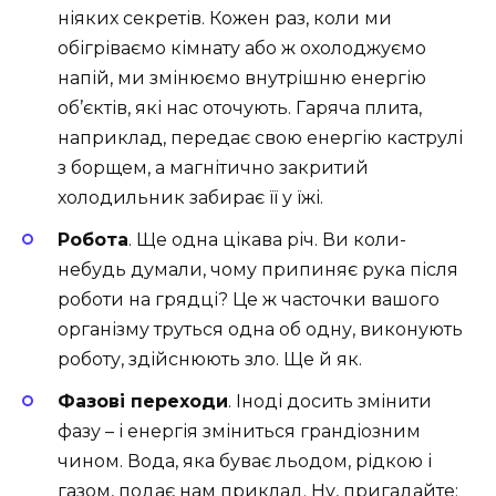
ніяких секретів. Кожен раз, коли ми
обігріваємо кімнату або ж охолоджуємо
напій, ми змінюємо внутрішню енергію
об’єктів, які нас оточують. Гаряча плита,
наприклад, передає свою енергію каструлі
з борщем, а магнітично закритий
холодильник забирає її у їжі.
Робота
. Ще одна цікава річ. Ви коли-
небудь думали, чому припиняє рука після
роботи на грядці? Це ж часточки вашого
організму труться одна об одну, виконують
роботу, здійснюють зло. Ще й як.
Фазові переходи
. Іноді досить змінити
фазу – і енергія зміниться грандіозним
чином. Вода, яка буває льодом, рідкою і
газом, подає нам приклад. Ну, пригадайте: