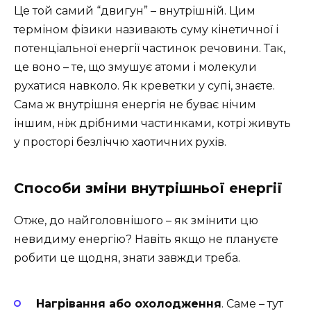
Це той самий “двигун” – внутрішній. Цим
терміном фізики називають суму кінетичної і
потенціальної енергії частинок речовини. Так,
це воно – те, що змушує атоми і молекули
рухатися навколо. Як креветки у супі, знаєте.
Сама ж внутрішня енергія не буває нічим
іншим, ніж дрібними частинками, котрі живуть
у просторі безліччю хаотичних рухів.
Способи зміни внутрішньої енергії
Отже, до найголовнішого – як змінити цю
невидиму енергію? Навіть якщо не плануєте
робити це щодня, знати завжди треба.
Нагрівання або охолодження
. Саме – тут