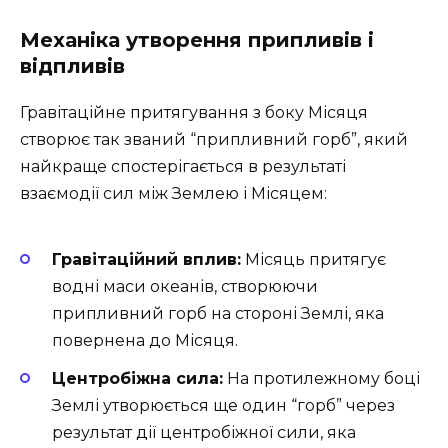
Механіка утворення припливів і
відпливів
Гравітаційне притягування з боку Місяця
створює так званий “припливний горб”, який
найкраще спостерігається в результаті
взаємодії сил між Землею і Місяцем:
Гравітаційний вплив:
Місяць притягує
водні маси океанів, створюючи
припливний горб на стороні Землі, яка
повернена до Місяця.
Центробіжна сила:
На протилежному боці
Землі утворюється ще один “горб” через
результат дії центробіжної сили, яка