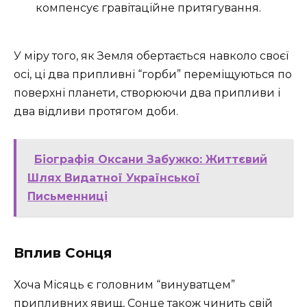
компенсує гравітаційне притягування.
У міру того, як Земля обертається навколо своєї
осі, ці два припливні “горби” переміщуються по
поверхні планети, створюючи два припливи і
два відливи протягом доби.
Біографія Оксани Забужко: Життєвий
Шлях Видатної Української
Письменниці
Вплив Сонця
Хоча Місяць є головним “винуватцем”
припливних явищ, Сонце також чинить свій