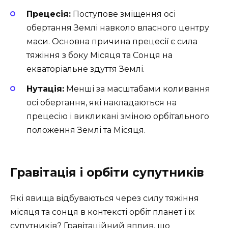
Прецесія:
Поступове зміщення осі
обертання Землі навколо власного центру
маси. Основна причина прецесії є сила
тяжіння з боку Місяця та Сонця на
екваторіальне здуття Землі.
Нутація:
Менші за масштабами коливання
осі обертання, які накладаються на
прецесію і викликані зміною орбітального
положення Землі та Місяця.
Гравітація і орбіти супутників
Які явища відбуваються через силу тяжіння
місяця та сонця в контексті орбіт планет і їх
супутників? Гравітаційний вплив, що