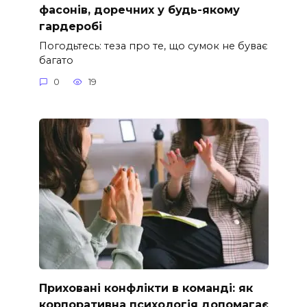
фасонів, доречних у будь-якому
гардеробі
Погодьтесь: теза про те, що сумок не буває
багато
0
19
Приховані конфлікти в команді: як
корпоративна психологія допомагає