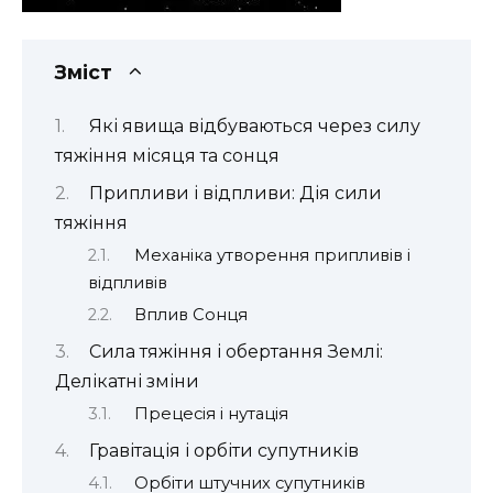
Зміст
Які явища відбуваються через силу
тяжіння місяця та сонця
Припливи і відпливи: Дія сили
тяжіння
Механіка утворення припливів і
відпливів
Вплив Сонця
Сила тяжіння і обертання Землі:
Делікатні зміни
Прецесія і нутація
Гравітація і орбіти супутників
Орбіти штучних супутників