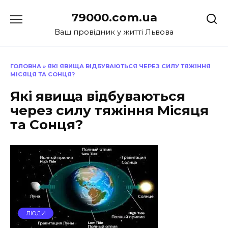
Перейти
79000.com.ua
до
вмісту
Ваш провідник у житті Львова
ГОЛОВНА
»
ЯКІ ЯВИЩА ВІДБУВАЮТЬСЯ ЧЕРЕЗ СИЛУ ТЯЖІННЯ
МІСЯЦЯ ТА СОНЦЯ?
Які явища відбуваються
через силу тяжіння Місяця
та Сонця?
ЛЮДИ