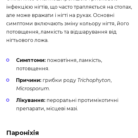
інфекцією нігтів, що часто трапляється на стопах,
але може вражати і нігті на руках. Основні
симптоми включають зміну кольору нігтя, його
потовщення, ламкість та відшарування від
нігтьового ложа.
Симптоми:
пожовтіння, ламкість,
потовщення.
Причини:
грибки роду
Trichophyton
,
Microsporum
.
Лікування:
пероральні протимікотичні
препарати, місцеві мазі.
Пароніхія