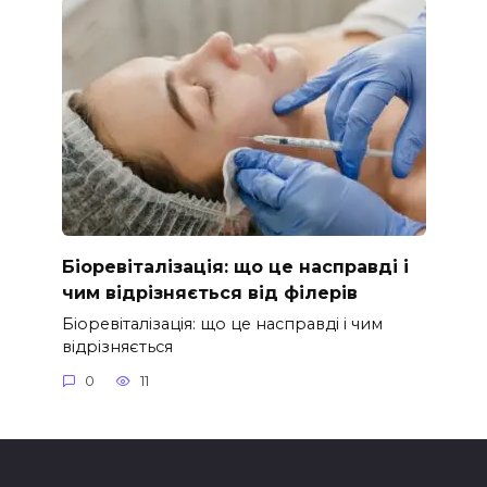
Біоревіталізація: що це насправді і
чим відрізняється від філерів
Біоревіталізація: що це насправді і чим
відрізняється
0
11