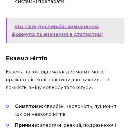
системні препарати.
Що таке дисперсія: визначення,
формула та значення в статистиці
Екзема нігтів
Екзема, також відома як дерматит, може
вражати нігтьові пластини, що викликає їх
ламкість, зміну кольору та текстури.
Симптоми:
свербіж, червоність, лущення
шкіри навколо нігтів.
Причини:
алергічні реакції, подразнюючі