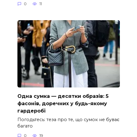
0
11
Одна сумка — десятки образів: 5
фасонів, доречних у будь-якому
гардеробі
Погодьтесь: теза про те, що сумок не буває
багато
0
19