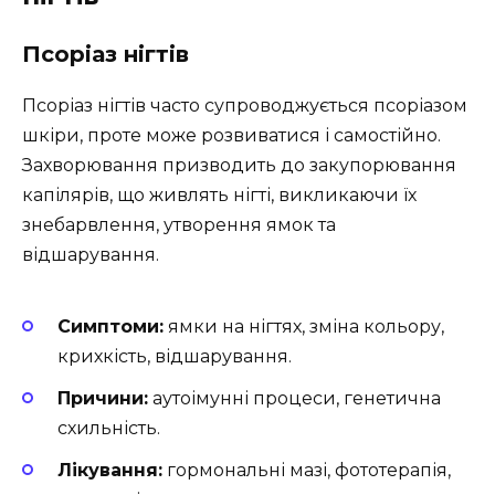
Псоріаз нігтів
Псоріаз нігтів часто супроводжується псоріазом
шкіри, проте може розвиватися і самостійно.
Захворювання призводить до закупорювання
капілярів, що живлять нігті, викликаючи їх
знебарвлення, утворення ямок та
відшарування.
Симптоми:
ямки на нігтях, зміна кольору,
крихкість, відшарування.
Причини:
аутоімунні процеси, генетична
схильність.
Лікування:
гормональні мазі, фототерапія,