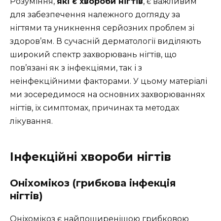
Розуміння,
які є хвороби нігтів
, є важливим
для забезпечення належного догляду за
нігтями та уникнення серйозних проблем зі
здоров’ям. В сучасній дерматології виділяють
широкий спектр захворювань нігтів, що
пов’язані як з інфекціями, так і з
неінфекційними факторами. У цьому матеріалі
ми зосередимося на основних захворюваннях
нігтів, їх симптомах, причинах та методах
лікування.
Інфекційні хвороби нігтів
Оніхомікоз (грибкова інфекція
нігтів)
Оніхомікоз є найпоширенішою грибковою