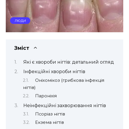
ЛЮДИ
Зміст
Які є хвороби нігтів: детальний огляд
Інфекційні хвороби нігтів
Оніхомікоз (грибкова інфекція
нігтів)
Пароніхія
Неінфекційні захворювання нігтів
Псоріаз нігтів
Екзема нігтів