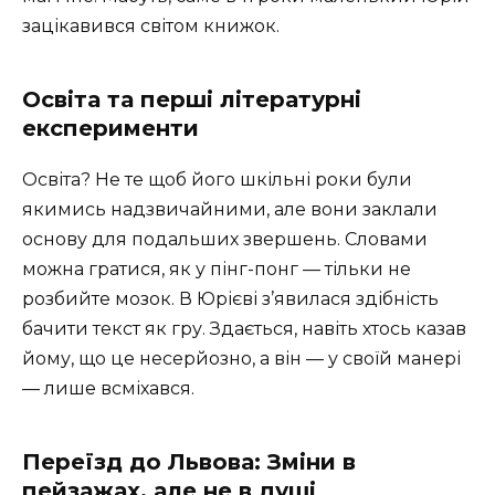
зацікавився світом книжок.
Освіта та перші літературні
експерименти
Освіта? Не те щоб його шкільні роки були
якимись надзвичайними, але вони заклали
основу для подальших звершень. Словами
можна гратися, як у пінг-понг — тільки не
розбийте мозок. В Юрієві з’явилася здібність
бачити текст як гру. Здається, навіть хтось казав
йому, що це несерйозно, а він — у своїй манері
— лише всміхався.
Переїзд до Львова: Зміни в
пейзажах, але не в душі