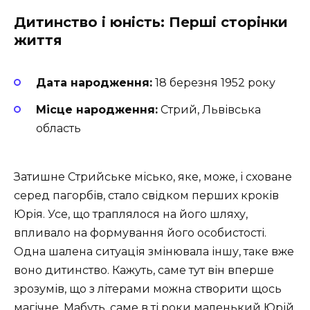
Дитинство і юність: Перші сторінки
життя
Дата народження:
18 березня 1952 року
Місце народження:
Стрий, Львівська
область
Затишне Стрийське місько, яке, може, і сховане
серед пагорбів, стало свідком перших кроків
Юрія. Усе, що траплялося на його шляху,
впливало на формування його особистості.
Одна шалена ситуація змінювала іншу, таке вже
воно дитинство. Кажуть, саме тут він вперше
зрозумів, що з літерами можна створити щось
магічне. Мабуть, саме в ті роки маленький Юрій