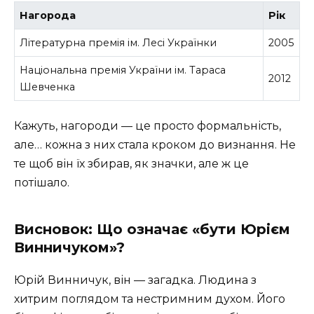
Нагорода
Рік
Літературна премія ім. Лесі Українки
2005
Національна премія України ім. Тараса
2012
Шевченка
Кажуть, нагороди — це просто формальність,
але… кожна з них стала кроком до визнання. Не
те щоб він їх збирав, як значки, але ж це
потішало.
Висновок: Що означає «бути Юрієм
Винничуком»?
Юрій Винничук, він — загадка. Людина з
хитрим поглядом та нестримним духом. Його