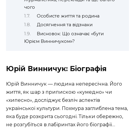
чого
Особисте життя та родина
Досягнення та відзнаки
Висновок: Що означає «бути
Юрієм Винничуком»?
Юрій Винничук: Біографія
Юрій Винничук — людина непересічна. Його
життя, як шар з припискою «кумедно» чи
«хипесно», досліджує безліч аспектів
української культури. Похмура заглиблена тема,
яка буде розкрита сьогодні. Тільки обережно,
не розгубіться в лабіринтах його біографії…