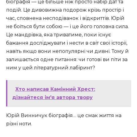
біографія — це більше ніж просто набір дат та
подій. Це дивовижна подорож крізь простір і
час, сповнена несподіванок і відкриттів. Юрій
не боїться бути собою — і це його головна сила.
Це мандрівка, яка триватиме, поки існує
бажання досліджувати і нести в світ свої історії,
навіть якщо вони непопулярні чи дивні. Тому й
залишається одне питання: чи готові ви піти за
ним у цей літературний лабіринт?
Хто написав Камінний Хрест:
дізнайтеся ім'я автора твору
Юрій Винничук біографія… це смак життя на
різні ноти.