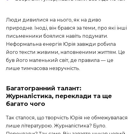
Люди дивилися на нього, як на диво
природне. Іноді, він брався за теми, про які інші
письменники боялися навіть подумати.
Неформальна енергія Юрія завжди робила
його тексти живими, наповненими життям. Це
був його маленький світ, де правила — це
лише тимчасова незручність.
Багатогранний талант:
Журналістика, переклади та ще
багато чого
Так сталося, що творчість Юрія не обмежувалася
лише літературою. Журналістика? Було.
Переклади? Так само. Він завзято шукав новий