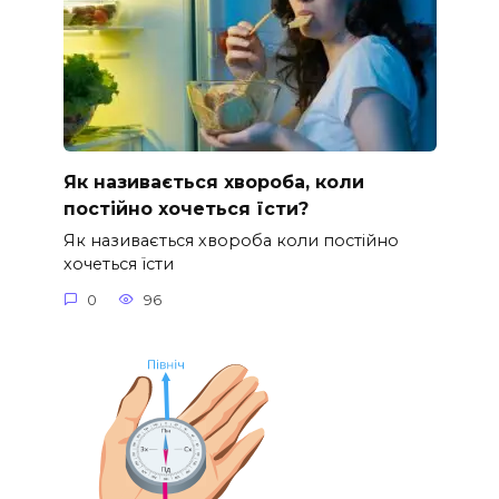
Як називається хвороба, коли
постійно хочеться їсти?
Як називається хвороба коли постійно
хочеться їсти
0
96