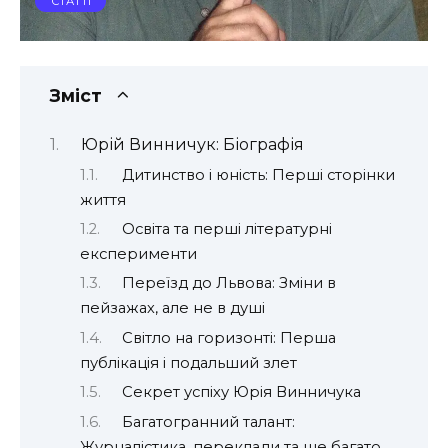
СТАТТІ
Зміст
Юрій Винничук: Біографія
Дитинство і юність: Перші сторінки
життя
Освіта та перші літературні
експерименти
Переїзд до Львова: Зміни в
пейзажах, але не в душі
Світло на горизонті: Перша
публікація і подальший злет
Секрет успіху Юрія Винничука
Багатогранний талант:
Журналістика, переклади та ще багато