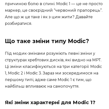
причиною болю в спині. Modic 1 — це не просто
маркер, це своєрідний “червоний прапорець”.
Але що ж це таке і як з цим жити? Давайте
розбиратися.
Що таке зміни типу Modic?
Під модик-змінами розуміють певні зміни у
структурах хребтових дисків, які видно на МРТ.
Ці зміни класифікуються на три категорії: Modic
1, Modic 2 і Modic 3. Зараз ми зосередимося на
першому типі, адже саме Modic 1 є тим, що
найбільш впливаює на самопочуття.
Які зміни характерні для Modic 1?