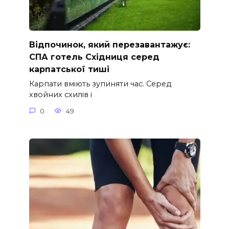
Відпочинок, який перезавантажує:
СПА готель Східниця серед
карпатської тиші
Карпати вміють зупиняти час. Серед
хвойних схилів і
0
49