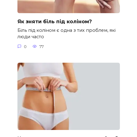
Як зняти біль під коліном?
Біль під коліном є одна з тих проблем, які
люди часто
0
77