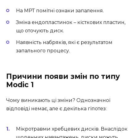
На МРТ помітні ознаки запалення.
Зміна ендопластинок – кісткових пластин,
що оточують диск.
Наявність набряків, які є результатом
запального процесу.
Причини появи змін по типу
Modic 1
Чому виникають ці зміни? Однозначної
відповіді немає, але є декілька гіпотез:
Мікротравми хребцевих дисків. Внаслідок
щоденних навантажень, диски можуть