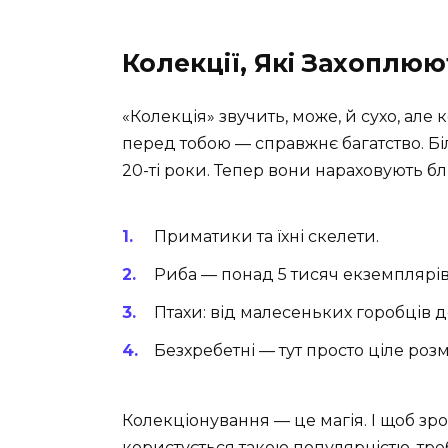
Колекції, Які Захоплюю
«Колекція» звучить, може, й сухо, але
перед тобою — справжнє багатство. Бі
20-ті роки. Тепер вони нараховують бл
Приматики та їхні скелети.
Риба — понад 5 тисяч екземплярів
Птахи: від малесеньких горобців д
Безхребетні — тут просто ціле розм
Колекціонування — це магія. І щоб зр
користується такою популярністю, тре