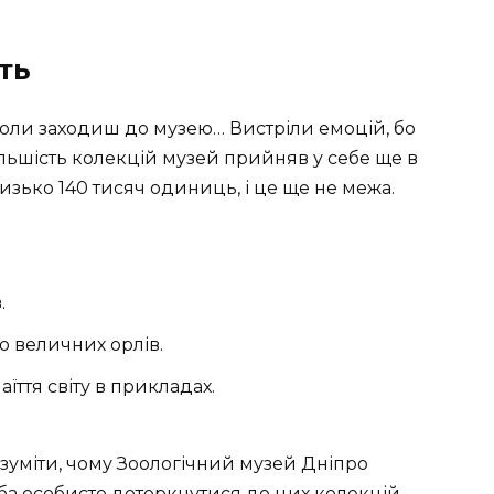
ть
 коли заходиш до музею… Вистріли емоцій, бо
льшість колекцій музей прийняв у себе ще в
изько 140 тисяч одиниць, і це ще не межа.
.
о величних орлів.
аїття світу в прикладах.
озуміти, чому Зоологічний музей Дніпро
ба особисто доторкнутися до цих колекцій.