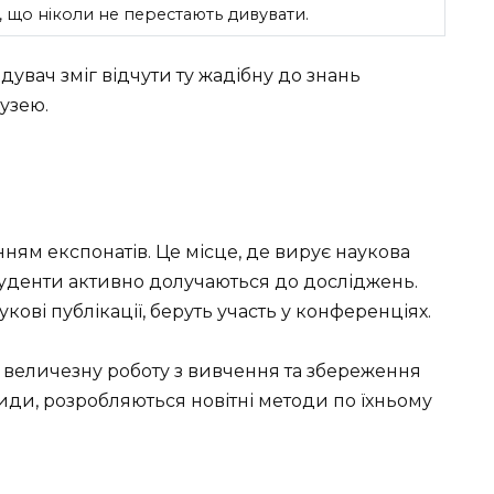
 що ніколи не перестають дивувати.
ідувач зміг відчути ту жадібну до знань
музею.
ям експонатів. Це місце, де вирує наукова
 студенти активно долучаються до досліджень.
кові публікації, беруть участь у конференціях.
 величезну роботу з вивчення та збереження
види, розробляються новітні методи по їхньому