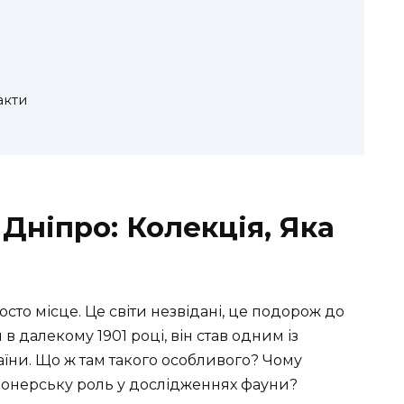
акти
Дніпро: Колекція, Яка
сто місце. Це світи незвідані, це подорож до
в далекому 1901 році, він став одним із
їни. Що ж там такого особливого? Чому
іонерську роль у дослідженнях фауни?