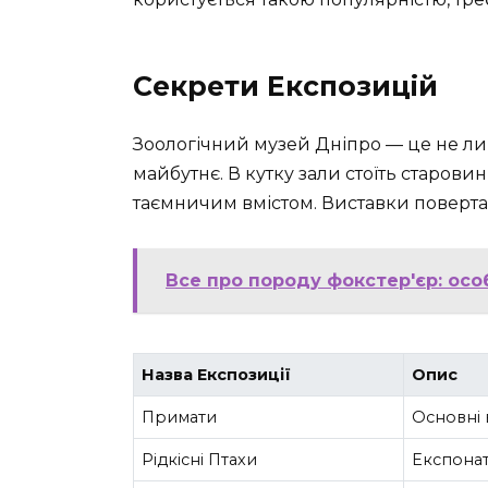
Секрети Експозицій
Зоологічний музей Дніпро — це не лиш
майбутнє. В кутку зали стоїть старов
таємничим вмістом. Виставки повертаю
Все про породу фокстер'єр: особ
Назва Експозиції
Опис
Примати
Основні 
Рідкісні Птахи
Експонат