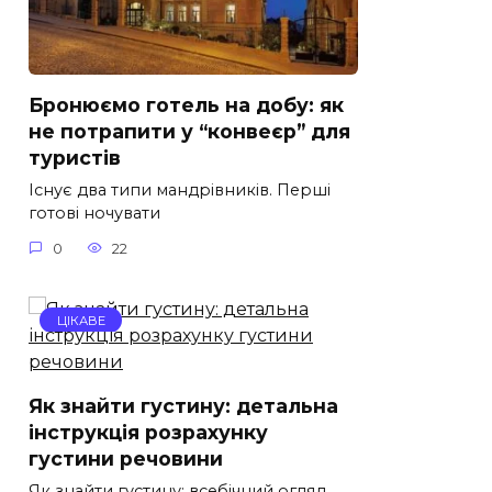
Бронюємо готель на добу: як
не потрапити у “конвеєр” для
туристів
Існує два типи мандрівників. Перші
готові ночувати
0
22
ЦІКАВЕ
Як знайти густину: детальна
інструкція розрахунку
густини речовини
Як знайти густину: всебічний огляд