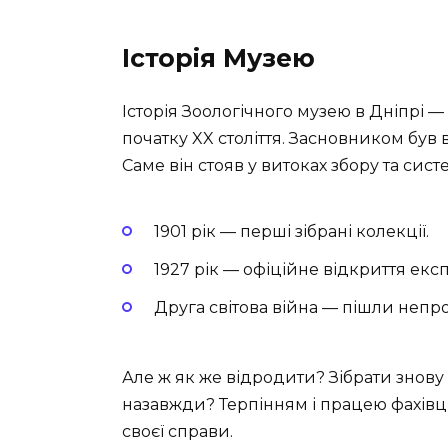
Історія Музею
Історія Зоологічного музею в Дніпрі —
початку XX століття. Засновником бу
Саме він стояв у витоках збору та систе
1901 рік — перші зібрані колекції.
1927 рік — офіційне відкриття експ
Друга світова війна — пішли непро
Але ж як же відродити? Зібрати знову в
назавжди? Терпінням і працею фахівц
своєї справи.