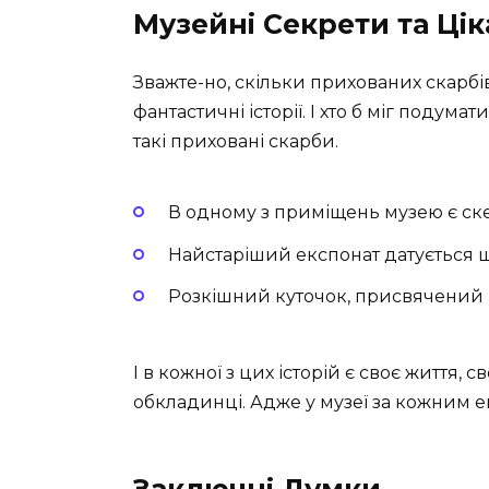
Музейні Секрети та Цік
Зважте-но, скільки прихованих скарбів
фантастичні історії. І хто б міг подум
такі приховані скарби.
В одному з приміщень музею є ске
Найстаріший експонат датується 
Розкішний куточок, присвячений іст
І в кожної з цих історій є своє життя, 
обкладинці. Адже у музеї за кожним е
Заключні Думки