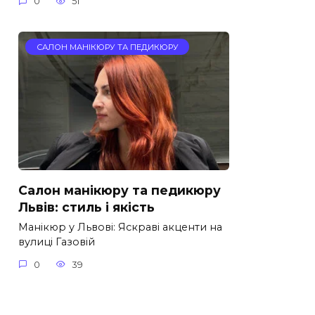
0
51
САЛОН МАНІКЮРУ ТА ПЕДИКЮРУ
Салон манікюру та педикюру
Львів: стиль і якість
Манікюр у Львові: Яскраві акценти на
вулиці Газовій
0
39