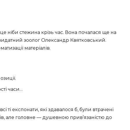
 це ніби стежина крізь час. Вона почалася ще на
в видатний зоолог Олександр Квятковський.
матизації матеріалів.
озиції.
сті часи…
сі ті експонати, які здавалося б, були втрачені
ів, але головне — душевною прив’язаністю до