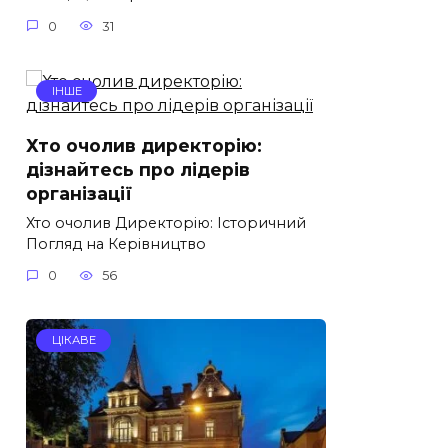
0
31
ІНШЕ
Хто очолив директорію:
дізнайтесь про лідерів
організації
Хто очолив Директорію: Історичний
Погляд на Керівництво
0
56
ЦІКАВЕ