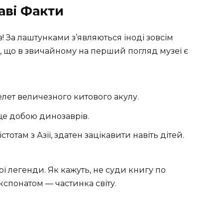
аві Факти
! За лаштунками з’являються іноді зовсім
ати, що в звичайному на перший погляд музеї є
лет величезного китового акулу.
ще добою динозаврів.
отам з Азії, здатен зацікавити навіть дітей.
свої легенди. Як кажуть, не суди книгу по
кспонатом — частинка світу.