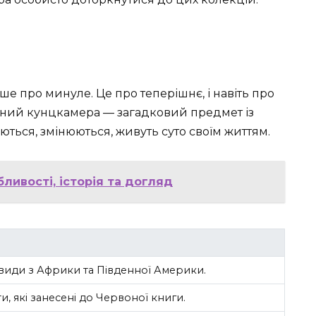
е про минуле. Це про теперішнє, і навіть про
инний кунцкамера — загадковий предмет із
ться, змінюються, живуть суто своїм життям.
ливості, історія та догляд
види з Африки та Південної Америки.
и, які занесені до Червоної книги.