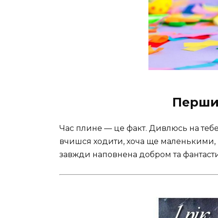
Перший
Час плине — це факт. Дивлюсь на тебе
вчишся ходити, хоча ще маленькими, 
завжди наповнена добром та фантас