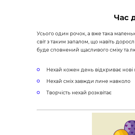
Час 
Усього один рочок, а вже така маленьк
світ з таким запалом, що навіть доросл
буде сповнений щасливого сміху та лю
Нехай кожен день відкриває нові
Нехай сміх завжди лине навколо
Творчість нехай розквітає