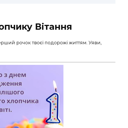
лопчику Вітання
ерший рочок твоєї подорожі життям. Уяви,