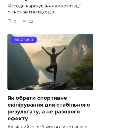
Методи нарахування амортизації:
різноманіття підходів
0
52
ЗДОРОВ'Я
Як обрати спортивне
екіпірування для стабільного
результату, а не разового
ефекту
Активний спосіб життя сьогодні має