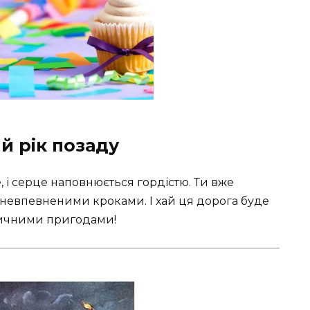
 рік позаду
, і серце наповнюється гордістю. Ти вже
невпевненими кроками. І хай ця дорога буде
тичними пригодами!