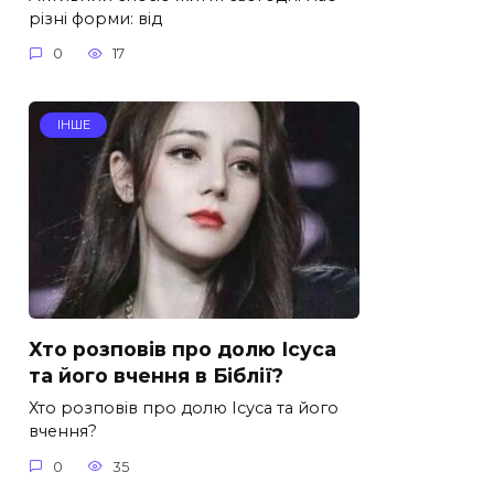
різні форми: від
0
17
ІНШЕ
Хто розповів про долю Ісуса
та його вчення в Біблії?
Хто розповів про долю Ісуса та його
вчення?
0
35