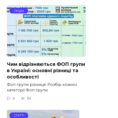
ЛЮДИ
Чим відрізняються ФОП групи
в Україні: основні різниці та
особливості
Фоп групи різниця: Розбір кожної
категорії Фоп групи
0
114
СТАТТІ