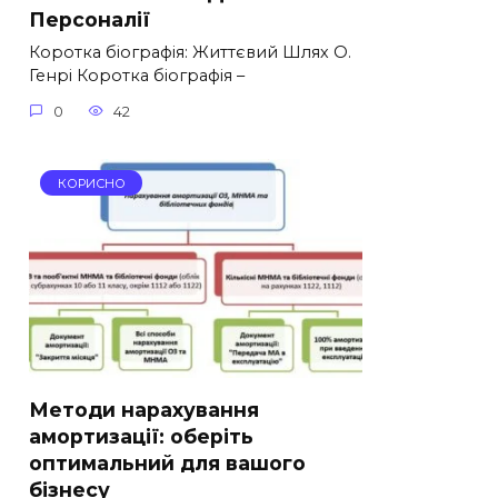
Персоналії
Коротка біографія: Життєвий Шлях О.
Генрі Коротка біографія –
0
42
КОРИСНО
Методи нарахування
амортизації: оберіть
оптимальний для вашого
бізнесу