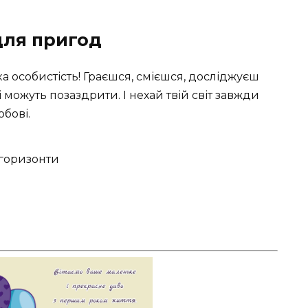
для пригод
а особистість! Граєшся, смієшся, досліджуєш
і можуть позаздрити. І нехай твій світ завжди
бові.
 горизонти