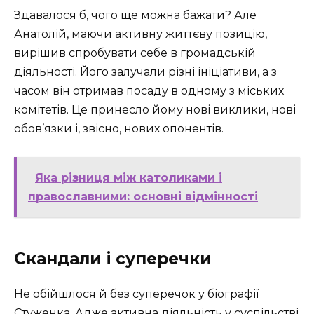
Здавалося б, чого ще можна бажати? Але
Анатолій, маючи активну життєву позицію,
вирішив спробувати себе в громадській
діяльності. Його залучали різні ініціативи, а з
часом він отримав посаду в одному з міських
комітетів. Це принесло йому нові виклики, нові
обов’язки і, звісно, нових опонентів.
Яка різниця між католиками і
православними: основні відмінності
Скандали і суперечки
Не обійшлося й без суперечок у біографії
Стуженка. Адже активна діяльність у суспільстві