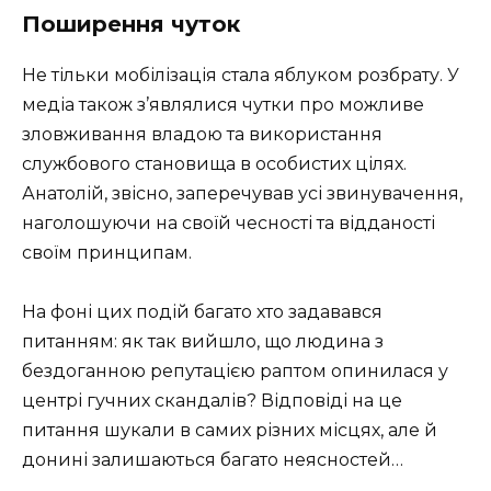
Поширення чуток
Не тільки мобілізація стала яблуком розбрату. У
медіа також з’являлися чутки про можливе
зловживання владою та використання
службового становища в особистих цілях.
Анатолій, звісно, заперечував усі звинувачення,
наголошуючи на своїй чесності та відданості
своїм принципам.
На фоні цих подій багато хто задавався
питанням: як так вийшло, що людина з
бездоганною репутацією раптом опинилася у
центрі гучних скандалів? Відповіді на це
питання шукали в самих різних місцях, але й
донині залишаються багато неясностей…