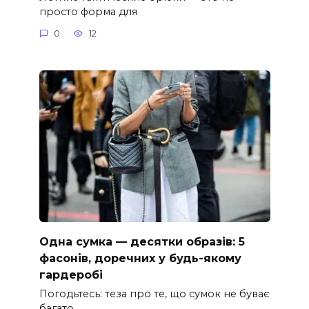
просто форма для
0
12
Одна сумка — десятки образів: 5
фасонів, доречних у будь-якому
гардеробі
Погодьтесь: теза про те, що сумок не буває
багато