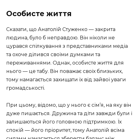
Особисте життя
Сказати, що Анатолій Стуженко — закрита
людина, було б неправдою. Він ніколи не
цурався спілкування з представниками медіа
та охоче ділився своїми думками та
переживаннями. Однак, особисте життя для
нього — це табу. Він поважає своїх близьких,
тому намагається захищати їх від зайвої уваги
громадськості.
При цьому, відомо, що у нього є сім’я, на яку він
дуже пишається. Дружина та діти завжди були і
залишаються його головною підтримкою. Їх
спокій — його пріоритет, тому Анатолій всіма
силами намагається зберегти баланс між