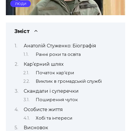
ЛЮДИ
Зміст
Анатолій Стуженко: Біографія
Ранні роки та освіта
Кар’єрний шлях
Початок кар’єри
Виклик в громадській службі
Скандали і суперечки
Поширення чуток
Особисте життя
Хобі та інтереси
Висновок