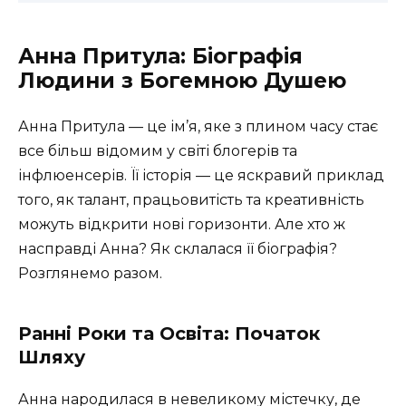
Анна Притула: Біографія
Людини з Богемною Душею
Анна Притула — це ім’я, яке з плином часу стає
все більш відомим у світі блогерів та
інфлюенсерів. Її історія — це яскравий приклад
того, як талант, працьовитість та креативність
можуть відкрити нові горизонти. Але хто ж
насправді Анна? Як склалася її біографія?
Розглянемо разом.
Ранні Роки та Освіта: Початок
Шляху
Анна народилася в невеликому містечку, де