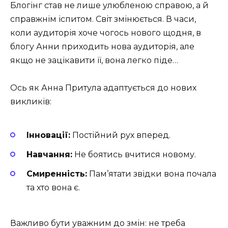
Блогінг став не лише улюбленою справою, а й
справжнім іспитом. Світ змінюється. В часи,
коли аудиторія хоче чогось нового щодня, в
блогу Анни приходить нова аудиторія, але
якщо не зацікавити її, вона легко піде…
Ось як Анна Притула адаптується до нових
викликів:
Інновації:
Постійний рух вперед.
Навчання:
Не боятись вчитися новому.
Смиренність:
Пам’ятати звідки вона почала
та хто вона є.
Важливо бути уважним до змін: не треба