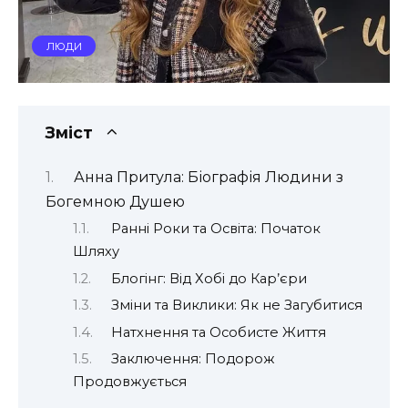
ЛЮДИ
Зміст
Анна Притула: Біографія Людини з
Богемною Душею
Ранні Роки та Освіта: Початок
Шляху
Блогінг: Від Хобі до Кар’єри
Зміни та Виклики: Як не Загубитися
Натхнення та Особисте Життя
Заключення: Подорож
Продовжується