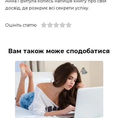
Анна Притула колись напише книгу про свій
досвід, де розкриє всі секрети успіху.
Оцініть статтю
Вам також може сподобатися