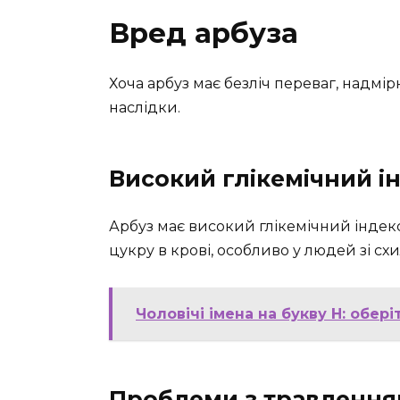
Вред арбуза
Хоча арбуз має безліч переваг, надмі
наслідки.
Високий глікемічний і
Арбуз має високий глікемічний індек
цукру в крові, особливо у людей зі схи
Чоловічі імена на букву Н: обе
Проблеми з травленн