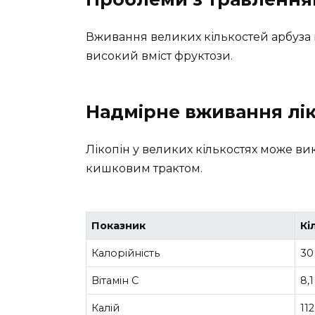
Вживання великих кількостей арбуза м
високий вміст фруктози.
Надмірне вживання лік
Лікопін у великих кількостях може ви
кишковим трактом.
Показник
Кі
Калорійність
30
Вітамін C
8,1
Калій
11