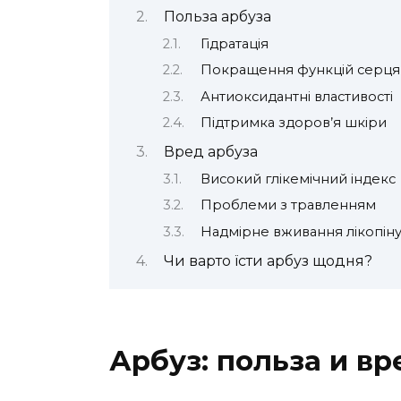
Польза арбуза
Гідратація
Покращення функцій серця
Антиоксидантні властивості
Підтримка здоров’я шкіри
Вред арбуза
Високий глікемічний індекс
Проблеми з травленням
Надмірне вживання лікопін
Чи варто їсти арбуз щодня?
Арбуз: польза и вр