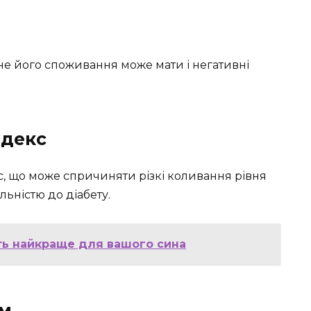
рне його споживання може мати і негативні
ндекс
с, що може спричиняти різкі коливання рівня
льністю до діабету.
ріть найкраще для вашого сина
ям