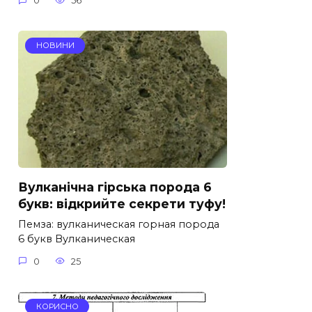
0
56
НОВИНИ
Вулканічна гірська порода 6
букв: відкрийте секрети туфу!
Пемза: вулканическая горная порода
6 букв Вулканическая
0
25
КОРИСНО