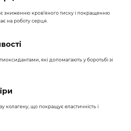
ияє зниженню кров’яного тиску і покращенню
ає на роботу серця.
вості
тиоксидантами, які допомагають у боротьбі зі
іри
езу колагену, що покращує еластичність і