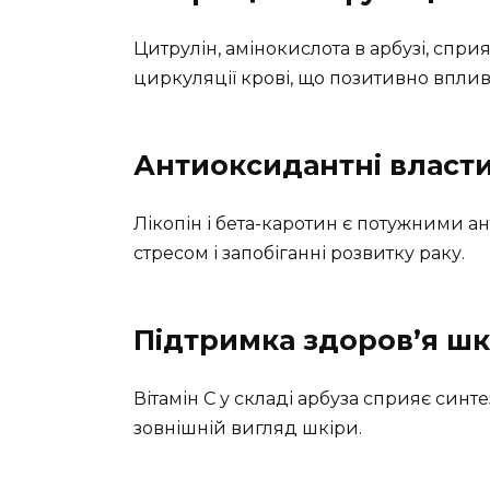
Цитрулін, амінокислота в арбузі, спр
циркуляції крові, що позитивно вплив
Антиоксидантні власти
Лікопін і бета-каротин є потужними ан
стресом і запобіганні розвитку раку.
Підтримка здоров’я шк
Вітамін C у складі арбуза сприяє синт
зовнішній вигляд шкіри.