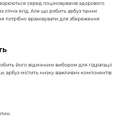
говорюються серед поціновувачів здорового
 літніх ягід. Але що робить арбуз таким
ння потрібно враховувати для збереження
ть
робить його відмінним вибором для гідратації
оди, арбуз містить низку важливих компонентів:
отин.