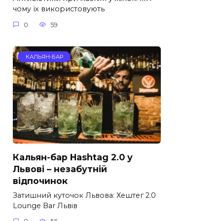
чому їх використовують
0
59
КАЛЬЯН-БАР
Кальян-бар Hashtag 2.0 у
Львові – незабутній
відпочинок
Затишний куточок Львова: Хештег 2.0
Lounge Bar Львів