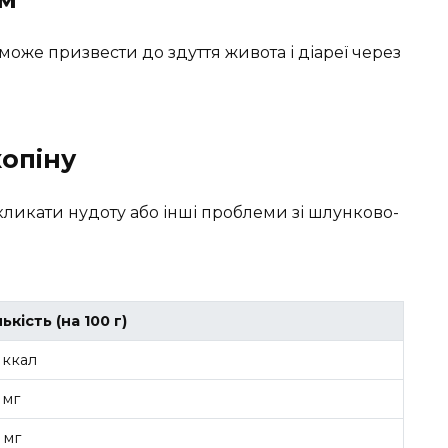
оже призвести до здуття живота і діареї через
опіну
кликати нудоту або інші проблеми зі шлунково-
лькість (на 100 г)
 ккал
 мг
2 мг