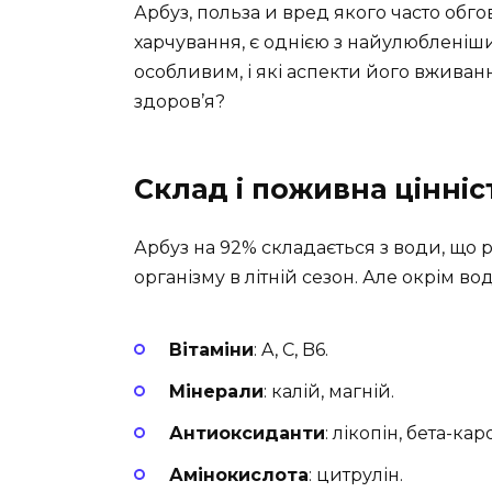
Арбуз, польза и вред якого часто об
харчування, є однією з найулюбленіших
особливим, і які аспекти його вжива
здоров’я?
Склад і поживна цінніс
Арбуз на 92% складається з води, що 
організму в літній сезон. Але окрім в
Вітаміни
: A, C, B6.
Мінерали
: калій, магній.
Антиоксиданти
: лікопін, бета-кар
Амінокислота
: цитрулін.