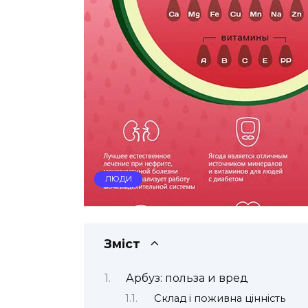
ЛЮДИ
Зміст
Арбуз: польза и вред
Склад і поживна цінність