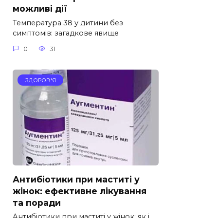
можливі дії
Температура 38 у дитини без
симптомів: загадкове явище
0
31
ЗДОРОВ'Я
Антибіотики при маститі у
жінок: ефективне лікування
та поради
Антибіотики при маститі у жінок: як і