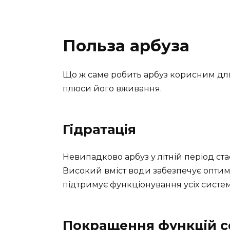
Польза арбуза
Що ж саме робить арбуз корисним для
плюси його вживання.
Гідратація
Невипадково арбуз у літній період с
Високий вміст води забезпечує оптима
підтримує функціонування усіх систем
Покращення функцій с