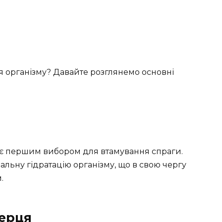
 організму? Давайте розглянемо основні
тає першим вибором для втамування спраги.
льну гідратацію організму, що в свою чергу
.
ерця