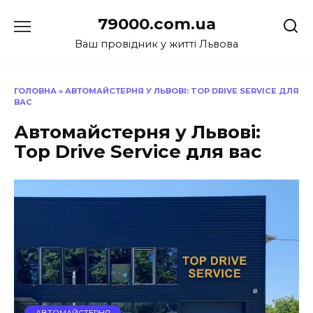
Перейти
79000.com.ua
до
вмісту
Ваш провідник у житті Львова
ГОЛОВНА
»
АВТОМАЙСТЕРНЯ У ЛЬВОВІ: TOP DRIVE SERVICE ДЛЯ
ВАС
Автомайстерня у Львові:
Top Drive Service для вас