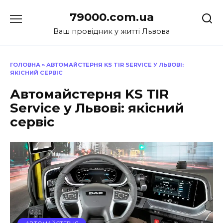
Перейти
79000.com.ua
до
вмісту
Ваш провідник у житті Львова
ГОЛОВНА
»
АВТОМАЙСТЕРНЯ KS TIR SERVICE У ЛЬВОВІ:
ЯКІСНИЙ СЕРВІС
Автомайстерня KS TIR
Service у Львові: якісний
сервіс