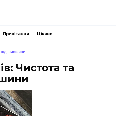
Привітання
Цікаве
Ь ВІД ШИПШИНИ
в: Чистота та
пшини