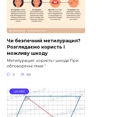
Чи безпечний метилурацил?
Розглядаємо користь і
можливу шкоду
Метилурацил: користь і шкода При
обговоренні теми “
0
60
ЦІКАВЕ