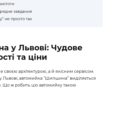
 чистоти
орядне завдання
” не просто так
 у Львові: Чудове
сті та ціни
е своєю архітектурою, а й якісним сервісом.
 у Львові, автомийка “Шипшина” виділяється
м. Що ж робить цю автомийку такою