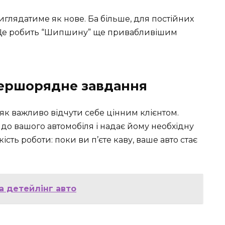
иглядатиме як нове. Ба більше, для постійних
ї. Це робить “Шипшину” ще привабливішим
першорядне завдання
к важливо відчути себе цінним клієнтом.
до вашого автомобіля і надає йому необхідну
ть роботи: поки ви п’єте каву, ваше авто стає
а детейлінг авто