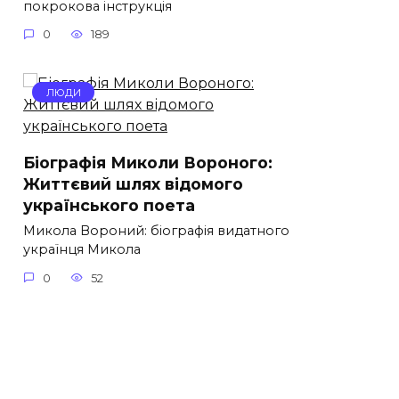
покрокова інструкція
0
189
ЛЮДИ
Біографія Миколи Вороного:
Життєвий шлях відомого
українського поета
Микола Вороний: біографія видатного
українця Микола
0
52