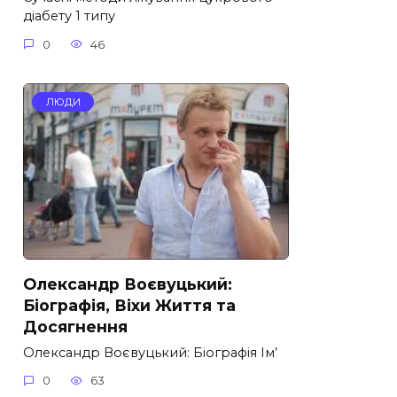
діабету 1 типу
0
46
ЛЮДИ
Олександр Воєвуцький:
Біографія, Віхи Життя та
Досягнення
Олександр Воєвуцький: Біографія Ім’
0
63