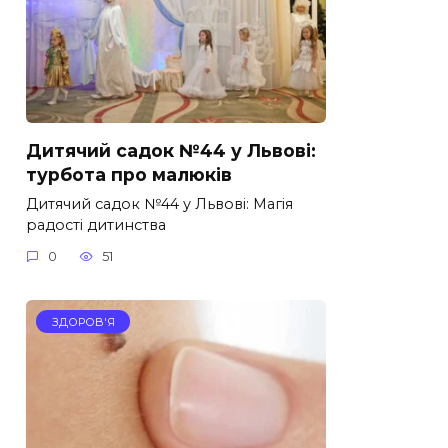
Дитячий садок №44 у Львові:
турбота про малюків
Дитячий садок №44 у Львові: Магія
радості дитинства
0
51
ЗДОРОВ'Я