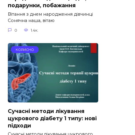
подарунки, побажання
Вітання з днем народження дівчинці
Сонячна наша, вітаю
0
1.4к.
КОРИСНО
Сучасні методи лікування
цукрового діабету 1 типу: нові
підходи
Сучасні методи лікування цукрового