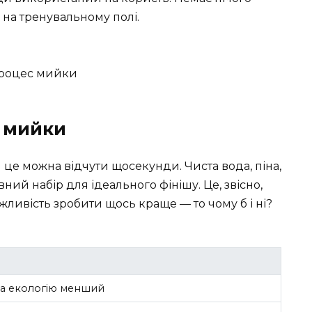
к на тренувальному полі.
о мийки
H це можна відчути щосекунди. Чиста вода, піна,
ий набір для ідеального фінішу. Це, звісно,
жливість зробити щось краще — то чому б і ні?
на екологію менший