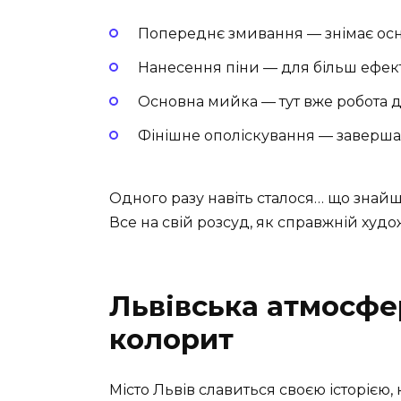
Попереднє змивання — знімає ос
Нанесення піни — для більш ефе
Основна мийка — тут вже робота д
Фінішне ополіскування — заверша
Одного разу навіть сталося… що знайш
Все на свій розсуд, як справжній худо
Львівська атмосфе
колорит
Місто Львів славиться своєю історією,