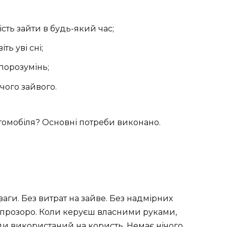
сть зайти в будь-який час;
ь уві сні;
порозумінь;
чого зайвого.
томобіля? Основні потреби виконано.
аги. Без витрат на зайве. Без надмірних
е прозоро. Коли керуєш власними руками,
оди використаний на користь. Немає нічого