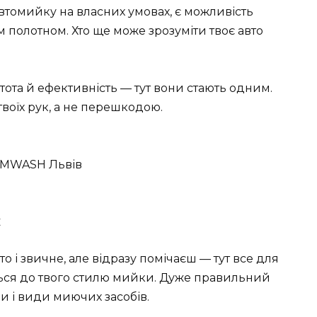
томийку на власних умовах, є можливість
м полотном. Хто ще може зрозуміти твоє авто
ота й ефективність — тут вони стають одним.
воїх рук, а не перешкодою.
є
 і звичне, але відразу помічаєш — тут все для
ться до твого стилю мийки. Дуже правильний
и і види миючих засобів.