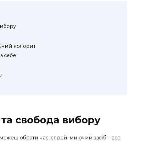
вибору
ідний колорит
за себе
и
 та свобода вибору
 можеш обрати час, спрей, миючий засіб – все