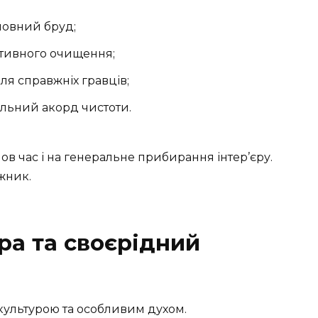
новний бруд;
ктивного очищення;
ля справжніх гравців;
льний акорд чистоти.
ов час і на генеральне прибирання інтер’єру.
жник.
ра та своєрідний
 культурою та особливим духом.