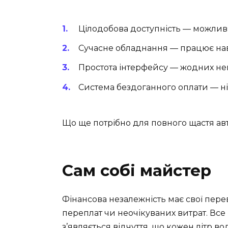
Цілодобова доступність — можливі
Сучасне обладнання — працює навіт
Простота інтерфейсу — жодних не
Система бездоганного оплати — ні
Що ще потрібно для повного щастя ав
Сам собі майстер
Фінансова незалежність має свої перев
переплат чи неочікуваних витрат. Вс
з’являється відчуття, що кожен літр в