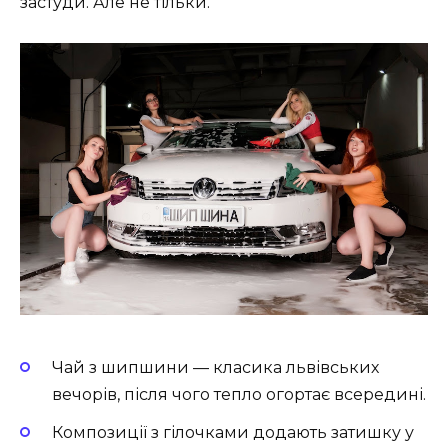
застуди. Але не тільки.
Чай з шипшини
— класика львівських
вечорів, після чого тепло огортає всередині.
Композиції з гілочками
додають затишку у