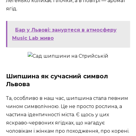
легенько колихає гілочки, а в повітрі — аромат
ягід.
Бар у Львові: зануртеся в атмосферу
Music Lab живо
Шипшина як сучасний символ
Львова
Та, особливо в наш час, шипшина стала певним
чином символічною. Це не просто рослина, а
частина ідентичності міста. Є щось у цих
яскраво-червоних ягідках, що нагадує
чоловікам і жінкам про походження, про корені.