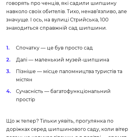
говорять про ченців, які садили шипшину
навколо своїх обителів. Тихо, ненав’язливо, але
значуще. І ось, на вулиці Стрийська, 100
знаходиться справжній сад шипшини.
Спочатку — це був просто сад
Далі — маленький музей-шипшина
Пізніше — місце паломництва туристів та
містян
Сучасність — багатофункціональний
простір
Що ж тепер? Тільки уявіть, прогулянка по
доріжках серед шипшинового саду, коли вітер