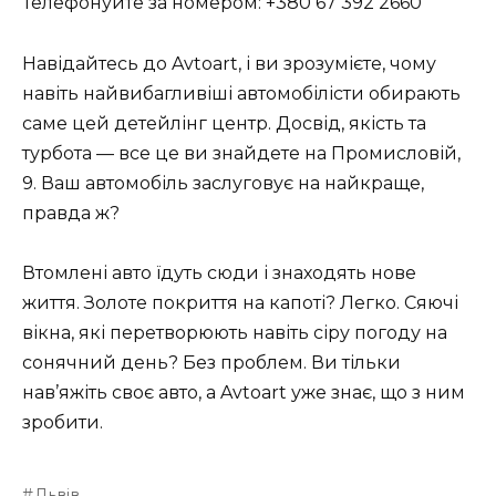
Телефонуйте за номером: +380 67 392 2660
Навідайтесь до Avtoart, і ви зрозумієте, чому
навіть найвибагливіші автомобілісти обирають
саме цей детейлінг центр. Досвід, якість та
турбота — все це ви знайдете на Промисловій,
9. Ваш автомобіль заслуговує на найкраще,
правда ж?
Втомлені авто їдуть сюди і знаходять нове
життя. Золоте покриття на капоті? Легко. Сяючі
вікна, які перетворюють навіть сіру погоду на
сонячний день? Без проблем. Ви тільки
нав’яжіть своє авто, а Avtoart уже знає, що з ним
зробити.
Львів