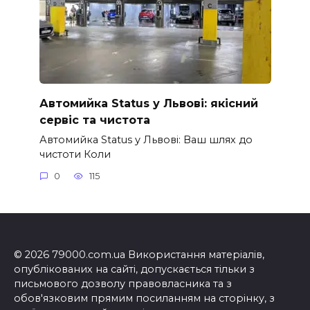
Автомийка Status у Львові: якісний
сервіс та чистота
Автомийка Status у Львові: Ваш шлях до
чистоти Коли
0
115
© 2026 79000.com.ua Використання матеріалів,
опублікованих на сайті, допускається тільки з
письмового дозволу правовласника та з
обов'язковим прямим посиланням на сторінку, з