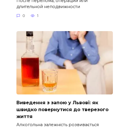
После перелома, операции или
длительной неподвижности
0
1
Виведення з запою у Львові: як
швидко повернутися до тверезого
життя
Алкогольна залежність розвивається