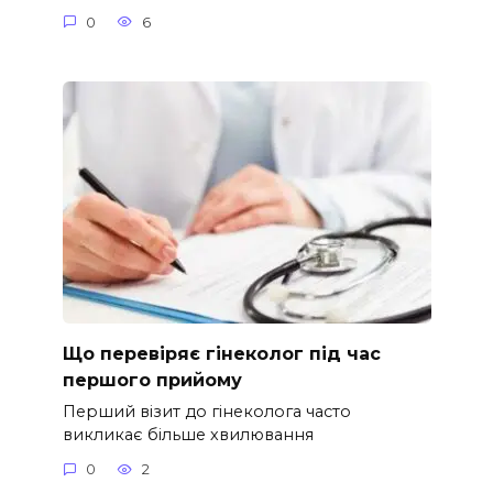
0
6
Що перевіряє гінеколог під час
першого прийому
Перший візит до гінеколога часто
викликає більше хвилювання
0
2