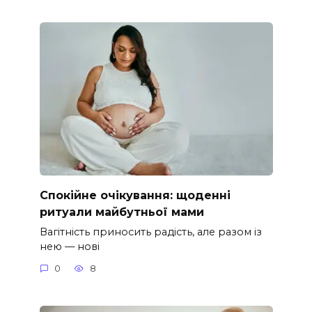
Спокійне очікування: щоденні
ритуали майбутньої мами
Вагітність приносить радість, але разом із
нею — нові
0
8