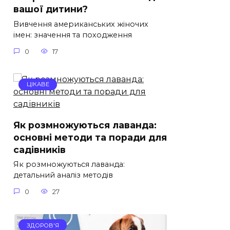
вашої дитини?
Вивчення американських жіночих
імен: значення та походження
0
17
ЦІКАВЕ
Як розмножуються лаванда:
основні методи та поради для
садівників
Як розмножуються лаванда:
детальний аналіз методів
0
27
ЗДОРОВ'Я