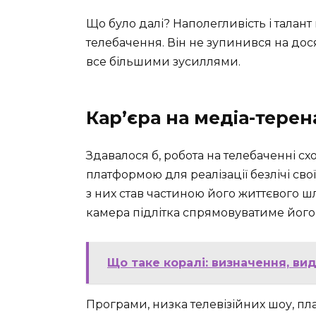
Що було далі? Наполегливість і талан
телебачення. Він не зупинився на дос
все більшими зусиллями.
Кар’єра на медіа-терен
Здавалося б, робота на телебаченні сх
платформою для реалізації безлічі св
з них став частиною його життєвого шл
камера підлітка спрямовуватиме його
Що таке коралі: визначення, вид
Програми, низка телевізійних шоу, п