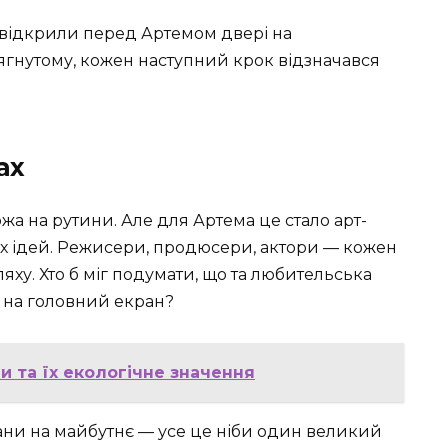
т відкрили перед Артемом двері на
ягнутому, кожен наступний крок відзначався
ах
ожа на рутини. Але для Артема це стало арт-
оїх ідей. Режисери, продюсери, актори — кожен
яху. Хто б міг подумати, що та любительська
 на головний екран?
и та їх екологічне значення
лани на майбутнє — усе це ніби один великий