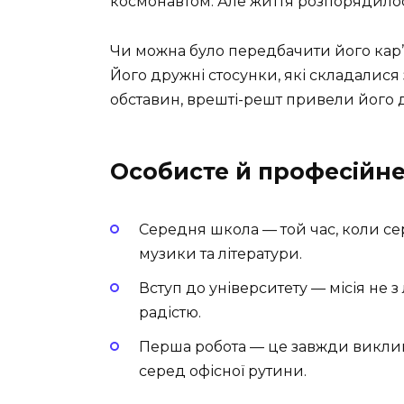
космонавтом. Але життя розпорядилос
Чи можна було передбачити його кар’єру
Його дружні стосунки, які складалис
обставин, врешті-решт привели його до
Особисте й професійн
Середня школа — той час, коли с
музики та літератури.
Вступ до університету — місія не 
радістю.
Перша робота — це завжди виклик
серед офісної рутини.