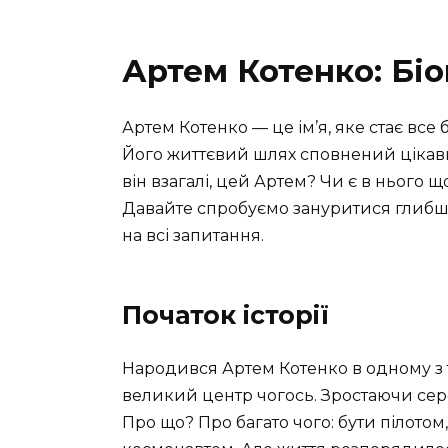
Артем Котенко: Біо
Артем Котенко — це ім’я, яке стає все
Його життєвий шлях сповнений цікавих 
він взагалі, цей Артем? Чи є в нього
Давайте спробуємо зануритися глибш
на всі запитання.
Початок історії
Народився Артем Котенко в одному з ти
великий центр чогось. Зростаючи сере
Про що? Про багато чого: бути пілото