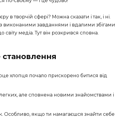
я по-своєму — і це чудово!
 в творчій сфері? Можна сказати і так, і ні.
я з виконаними завданнями і вдалими збігами
 світу медіа. Тут він розкрився сповна.
е становлення
ерце хлопця почало прискорено битися від
з легких, але сповнена новими знайомствами і
. Особливо, якщо ти намагаєшся знайти себе