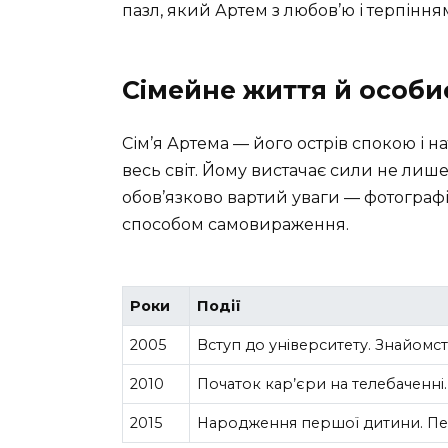
пазл, який Артем з любов’ю і терпіння
Сімейне життя й особи
Сім’я Артема — його острів спокою і н
весь світ. Йому вистачає сили не лише 
обов’язково вартий уваги — фотографія
способом самовираження.
Роки
Події
2005
Вступ до університету. Знайом
2010
Початок кар’єри на телебаченні
2015
Народження першої дитини. Пере