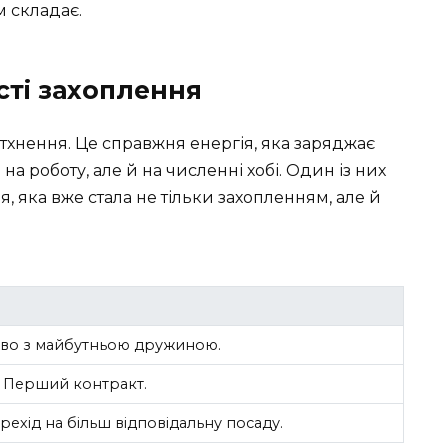
м складає.
сті захоплення
атхнення. Це справжня енергія, яка заряджає
на роботу, але й на численні хобі. Один із них
, яка вже стала не тільки захопленням, але й
ство з майбутньою дружиною.
. Перший контракт.
хід на більш відповідальну посаду.