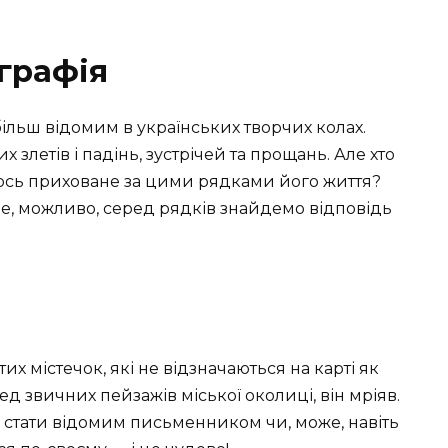
графія
 більш відомим в українських творчих колах.
злетів і падінь, зустрічей та прощань. Але хто
 щось приховане за цими рядками його життя?
е, можливо, серед рядків знайдемо відповідь
х містечок, які не відзначаються на карті як
д звичних пейзажів міської околиці, він мріяв.
м, стати відомим письменником чи, може, навіть