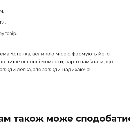
м.
ти.
угозір.
Артема Котенка, великою мірою формують його
дано лише основні моменти, варто пам’ятати, що
 завжди легка, але завжди надихаюча!
ам також може сподобати