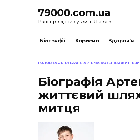
Перейти
79000.com.ua
до
вмісту
Ваш провідник у житті Львова
Біографії
Корисно
Здоров’я
ГОЛОВНА
»
БІОГРАФІЯ АРТЕМА КОТЕНКА: ЖИТТЄВ
Біографія Арте
життєвий шлях
митця