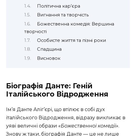
Політична кар’єра
Вигнання та творчість
Божественна комедія: Вершина
творчості
Особисте життя та пізні роки
Спадщина
Висновок
Біографія Данте: Геній
Італійського Відродження
Ім’я Данте Аліг’єрі, що втілює в собі дух
італійського Відродження, відразу викликає в
уяві величні образи
«Божественної комедії»
.
Знову ж таки, біографія Данте — це не лише