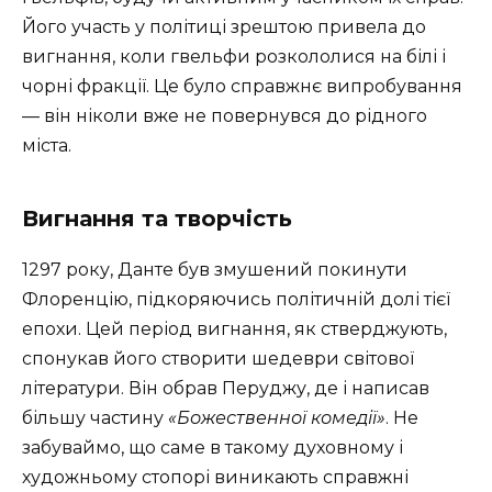
Його участь у політиці зрештою привела до
вигнання, коли гвельфи розкололися на білі і
чорні фракції. Це було справжнє випробування
— він ніколи вже не повернувся до рідного
міста.
Вигнання та творчість
1297 року, Данте був змушений покинути
Флоренцію, підкоряючись політичній долі тієї
епохи. Цей період вигнання, як стверджують,
спонукав його створити шедеври світової
літератури. Він обрав Перуджу, де і написав
більшу частину
«Божественної комедії»
. Не
забуваймо, що саме в такому духовному і
художньому стопорі виникають справжні