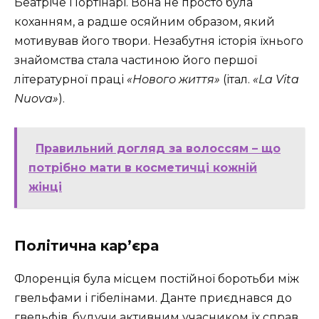
Беатріче Портінарі. Вона не просто була
коханням, а радше осяйним образом, який
мотивував його твори. Незабутня історія їхнього
знайомства стала частиною його першої
літературної праці
«Нового життя»
(італ.
«La Vita
Nuova»
).
Правильний догляд за волоссям – що
потрібно мати в косметичці кожній
жінці
Політична кар’єра
Флоренція була місцем постійної боротьби між
гвельфами і гібелінами. Данте приєднався до
гвельфів, будучи активним учасником їх справ.