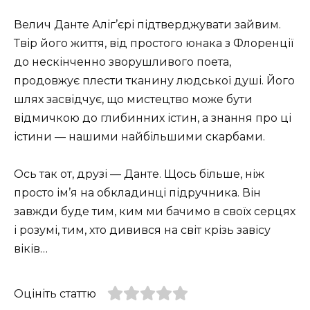
Велич Данте Аліг’єрі підтверджувати зайвим.
Твір його життя, від простого юнака з Флоренції
до нескінченно зворушливого поета,
продовжує плести тканину людської душі. Його
шлях засвідчує, що мистецтво може бути
відмичкою до глибинних істин, а знання про ці
істини — нашими найбільшими скарбами.
Ось так от, друзі — Данте. Щось більше, ніж
просто ім’я на обкладинці підручника. Він
завжди буде тим, ким ми бачимо в своїх серцях
і розумі, тим, хто дивився на світ крізь завісу
віків…
Оцініть статтю