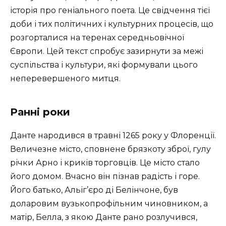
історія про геніального поета. Це свідчення тієї
доби і тих політичних і культурних процесів, що
розгорталися на теренах середньовічної
Європи. Цей текст спробує зазирнути за межі
суспільства і культури, які формували цього
неперевершеного митця.
Ранні роки
Данте народився в травні 1265 року у Флоренції.
Величезне місто, сповнене брязкоту зброї, гулу
річки Арно і криків торговців. Це місто стало
його домом. Вчасно він пізнав радість і горе.
Його батько, Альіг’єро ді Белінчоне, був
доларовим вузькопрофільним чиновником, а
матір, Белла, з якою Данте рано розлучився,