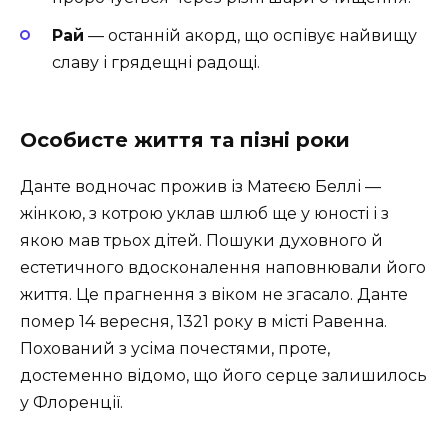
Рай
— останній акорд, що оспівує найвищу
славу і грядещні радощі.
Особисте життя та пізні роки
Данте водночас прожив із Матеєю Беллі —
жінкою, з котрою уклав шлюб ще у юності і з
якою мав трьох дітей. Пошуки духовного й
естетичного вдосконалення наповнювали його
життя. Це прагнення з віком не згасало. Данте
помер 14 вересня, 1321 року в місті Равенна.
Похований з усіма почестями, проте,
достеменно відомо, що його серце залишилось
у Флоренції.