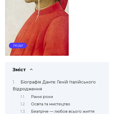
ЛЮДИ
Зміст
Біографія Данте: Геній Італійського
Відродження
Ранні роки
Освіта та мистецтво
Беатріче — любов всього життя