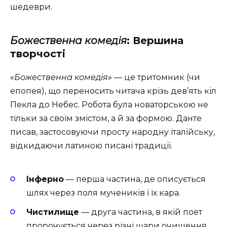
шедеври.
Божественна комедія
: Вершина
творчості
«Божественна комедія»
— це тритомник (чи
епопея), що переносить читача крізь дев’ять кіл
Пекла до Небес. Робота була новаторською не
тільки за своїм змістом, а й за формою. Данте
писав, застосовуючи просту народну італійську,
відкидаючи латиною писані традиції.
Інферно
— перша частина, де описується
шлях через поля мучеників і їх кара.
Чистилище
— друга частина, в якій поет
пророчується через різні шари очищення.