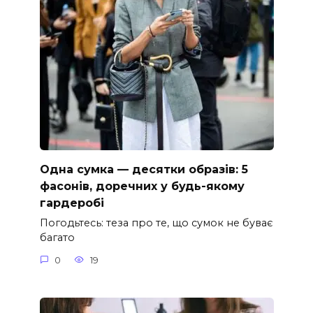
Одна сумка — десятки образів: 5
фасонів, доречних у будь-якому
гардеробі
Погодьтесь: теза про те, що сумок не буває
багато
0
19