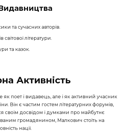
 Видавництва
ики та сучасних авторів.
світової літератури.
ри та казок.
рна Активність
як поет і видавець, але і як активний учасник
їни. Він є частим гостем літературних форумів,
ся своїм досвідом і думками про майбутнє
жованим громадянином, Малкович стоїть на
вність нації.