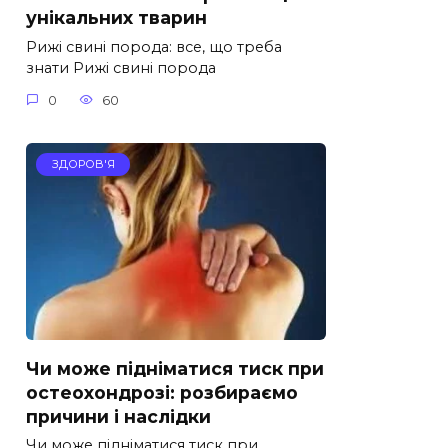
унікальних тварин
Рижі свині порода: все, що треба
знати Рижі свині порода
0
60
ЗДОРОВ'Я
Чи може підніматися тиск при
остеохондрозі: розбираємо
причини і наслідки
Чи може підніматися тиск при