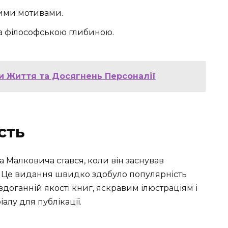
ими мотивами.
та філософською глибиною.
пи Життя та Досягнень Персоналії
сть
а Малковича стався, коли він заснував
 Це видання швидко здобуло популярність
здоганній якості книг, яскравим ілюстраціям і
алу для публікації.