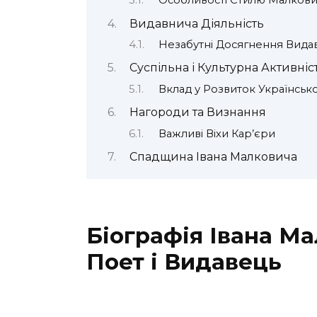
Особливості Стилю Малкови
Видавнича Діяльність
Незабутні Досягнення Вида
Суспільна і Культурна Активніс
Вклад у Розвиток Українсько
Нагороди та Визнання
Важливі Віхи Кар’єри
Спадщина Івана Малковича
Біографія Івана М
Поет і Видавець