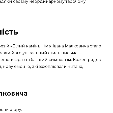
завдяки своєму неординарному творчому
ість
езій «Білий камінь», ім’я Івана Малковича стало
начали його унікальний стиль письма —
еність фраз та багатий символізм. Кожен рядок
 нову емоцію, які захоплювали читача,
лковича
фольклору.