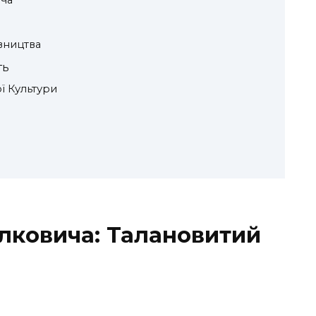
ча
вництва
ть
ї Культури
алковича: Талановитий