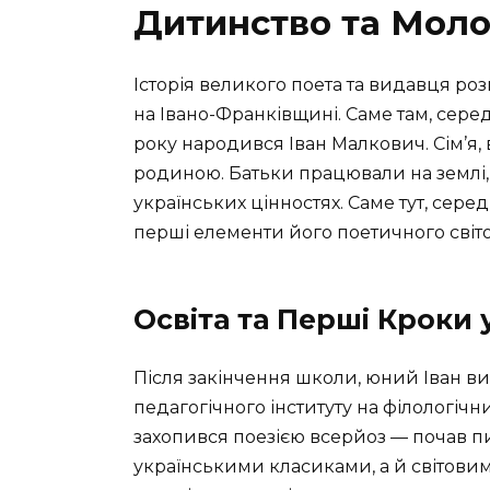
Дитинство та Моло
Історія великого поета та видавця ро
на Івано-Франківщині. Саме там, серед 
року народився Іван Малкович. Сім’я, 
родиною. Батьки працювали на землі,
українських цінностях. Саме тут, сер
перші елементи його поетичного світо
Освіта та Перші Кроки 
Після закінчення школи, юний Іван в
педагогічного інституту на філологічн
захопився поезією всерйоз — почав пи
українськими класиками, а й світови