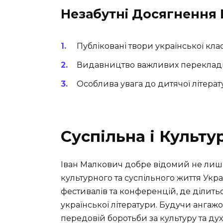
Незабутні Досягнення
Публіковані твори української клас
Видавництво важливих перекладів 
Особлива увага до дитячої літерату
Суспільна і Культу
Іван Малкович добре відомий не лише 
культурного та суспільного життя Укра
фестивалів та конференцій, де ділить
української літератури. Будучи анга
передовій боротьби за культуру та духо