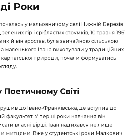
ді Роки
зпочалась у мальовничому селі Нижній Березів
зелених гір і сріблястих струмків, 10 травня 1961
в якій він зростав, була звичайною сільською
 а маленького Івана виховували у традиційних
ед карпатської природи, почали формуватись
гляду.
у Поетичному Світі
ирушив до Івано-Франківська, де вступив до
ий факультет. У перші роки навчання він
сати власні вірші. Іван надихався не лише
ми митцями. Вже у студентські роки Малкович