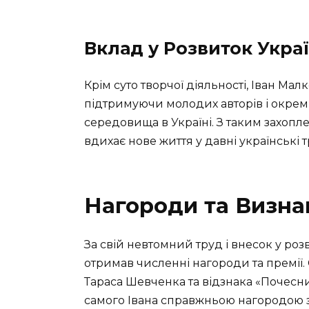
Вклад у Розвиток Укра
Крім суто творчої діяльності, Іван Ма
підтримуючи молодих авторів і окремі
середовища в Україні. З таким захопле
вдихає нове життя у давні українські т
Нагороди та Визна
За свій невтомний труд і внесок у роз
отримав численні нагороди та премії.
Тараса Шевченка та відзнака «Почесн
самого Івана справжньою нагородою 