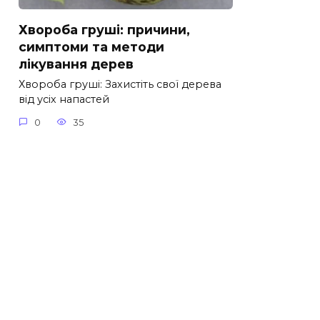
Хвороба груші: причини,
симптоми та методи
лікування дерев
Хвороба груші: Захистіть свої дерева
від усіх напастей
0
35