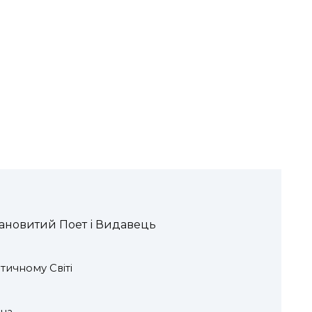
лановитий Поет і Видавець
тичному Світі