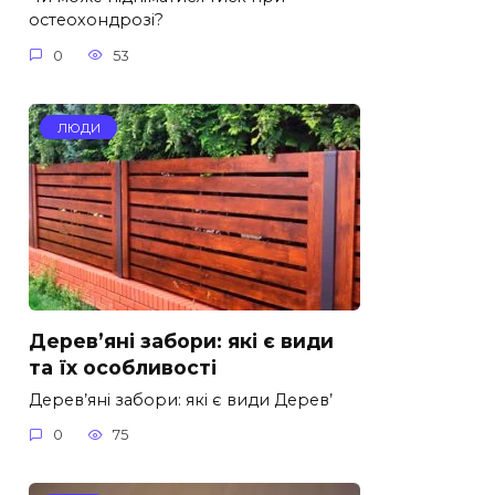
остеохондрозі?
0
53
ЛЮДИ
Дерев’яні забори: які є види
та їх особливості
Дерев’яні забори: які є види Дерев’
0
75