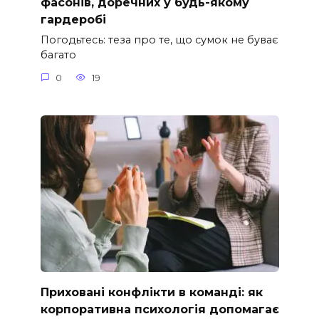
фасонів, доречних у будь-якому
гардеробі
Погодьтесь: теза про те, що сумок не буває
багато
0
19
Приховані конфлікти в команді: як
корпоративна психологія допомагає