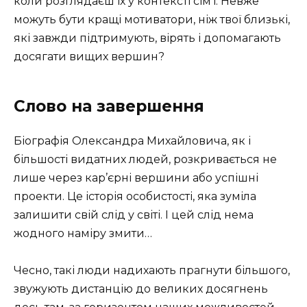
коли розглядаєш їх у контексті сім’ї. Невже
можуть бути кращі мотиватори, ніж твої близькі,
які завжди підтримують, вірять і допомагають
досягати вищих вершин?
Слово на завершення
Біографія Олександра Михайловича, як і
більшості видатних людей, розкривається не
лише через кар’єрні вершини або успішні
проекти. Це історія особистості, яка зуміла
залишити свій слід у світі. І цей слід нема
жодного наміру змити…
Чесно, такі люди надихають прагнути більшого,
звужують дистанцію до великих досягнень