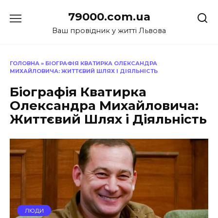
Перейти
79000.com.ua
до
вмісту
Ваш провідник у житті Львова
ГОЛОВНА
»
БІОГРАФІЯ КВАТИРКА ОЛЕКСАНДРА
МИХАЙЛОВИЧА: ЖИТТЄВИЙ ШЛЯХ І ДІЯЛЬНІСТЬ
Біографія Кватирка
Олександра Михайловича:
Життєвий Шлях і Діяльність
ЛЮДИ