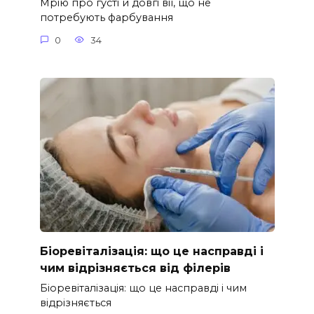
Мрію про густі й довгі вії, що не
потребують фарбування
0
34
Біоревіталізація: що це насправді і
чим відрізняється від філерів
Біоревіталізація: що це насправді і чим
відрізняється