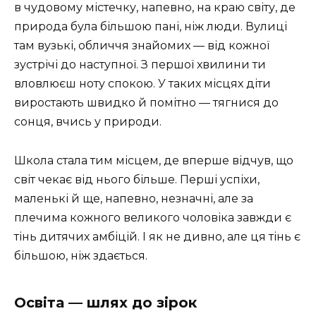
в чудовому містечку, напевно, на краю світу, де
природа була більшою пані, ніж люди. Вулиці
там вузькі, обличчя знайомих — від кожної
зустрічі до наступної. З першої хвилини ти
вловлюєш ноту спокою. У таких місцях діти
виростають швидко й помітно — тягнися до
сонця, вчись у природи.
Школа стала тим місцем, де вперше відчув, що
світ чекає від нього більше. Перші успіхи,
маленькі й ще, напевно, незначні, але за
плечима кожного великого чоловіка завжди є
тінь дитячих амбіцій. І як не дивно, але ця тінь є
більшою, ніж здається.
Освіта — шлях до зірок