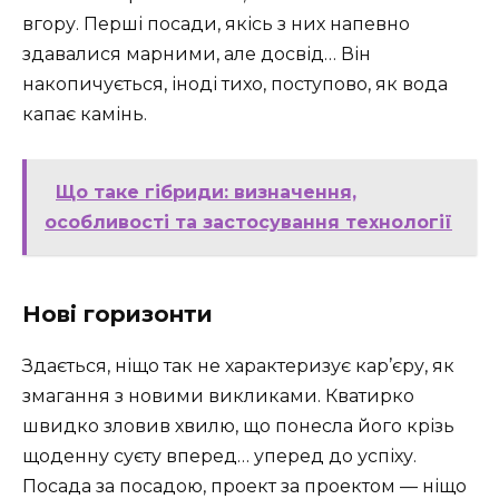
вгору. Перші посади, якісь з них напевно
здавалися марними, але досвід… Він
накопичується, іноді тихо, поступово, як вода
капає камінь.
Що таке гібриди: визначення,
особливості та застосування технології
Нові горизонти
Здається, ніщо так не характеризує кар’єру, як
змагання з новими викликами. Кватирко
швидко зловив хвилю, що понесла його крізь
щоденну суєту вперед… уперед до успіху.
Посада за посадою, проект за проектом — ніщо