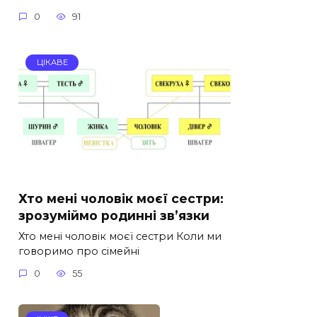
0
91
ЦІКАВЕ
Хто мені чоловік моєї сестри:
зрозуміймо родинні зв’язки
Хто мені чоловік моєї сестри Коли ми
говоримо про сімейні
0
55