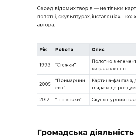
Серед відомих творів — не тільки карт
полотні, скульптурах, інсталяціях. І к
автора.
Рік
Робота
Опис
Полотно з елемент
1998
“Стежки”
хитросплетінні.
“Примарний
Картина-фантазія,
2005
світ”
глядача до роздумі
2012
“Тіні епохи”
Скульптурний прое
Громадська діяльність