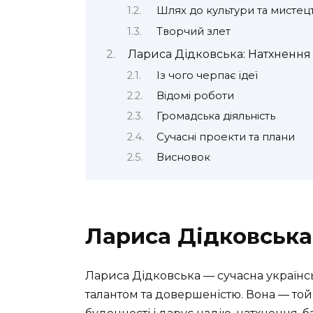
Шлях до культури та мистец
Творчий злет
Лариса Дідковська: Натхнення
Із чого черпає ідеї
Відомі роботи
Громадська діяльність
Сучасні проекти та плани
Висновок
Лариса Дідковська:
Лариса Дідковська — сучасна українс
талантом та довершеністю. Вона — той