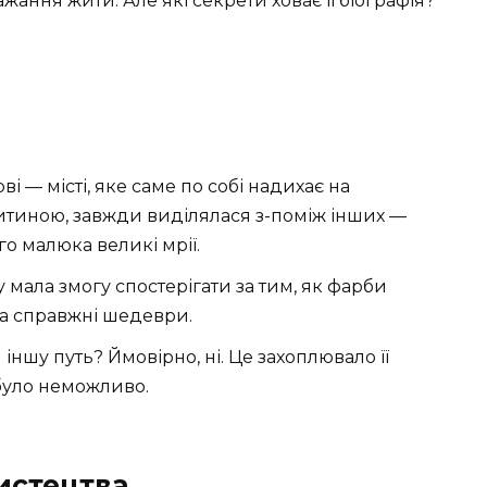
ажання жити. Але які секрети ховає її біографія?
ві — місті, яке саме по собі надихає на
дитиною, завжди виділялася з-поміж інших —
го малюка великі мрії.
у мала змогу спостерігати за тим, як фарби
а справжні шедеври.
 іншу путь? Ймовірно, ні. Це захоплювало її
було неможливо.
истецтва