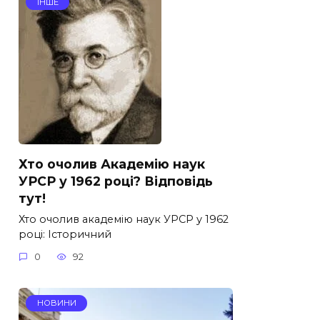
ІНШЕ
Хто очолив Академію наук
УРСР у 1962 році? Відповідь
тут!
Хто очолив академію наук УРСР у 1962
році: Історичний
0
92
НОВИНИ