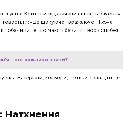
ній успіх. Критики відзначали свіжість бачення
сі говорили: «Це шокуюче і вражаюче». І хоча
і побачили те, що мають бачити: творчість без
ов'я - що важливо знати?
вала матеріали, кольори, техніки. І завжди це
: Натхнення