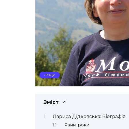
ЛЮДИ
Зміст
Лариса Дідковська: Біографія
Ранні роки