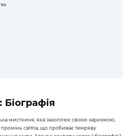
тва
 Біографія
ька мисткиня, яка захоплює своєю харизмою,
 промінь світла, що пробиває темряву