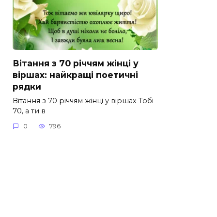
Вітання з 70 річчям жінці у
віршах: найкращі поетичні
рядки
Вітання з 70 річчям жінці у віршах Тобі
70, а ти в
0
796