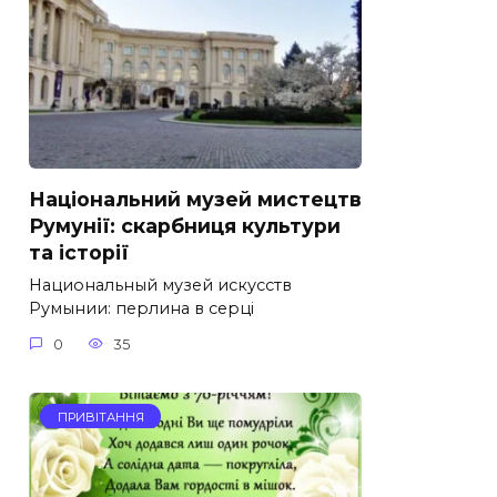
Національний музей мистецтв
Румунії: скарбниця культури
та історії
Национальный музей искусств
Румынии: перлина в серці
0
35
ПРИВІТАННЯ