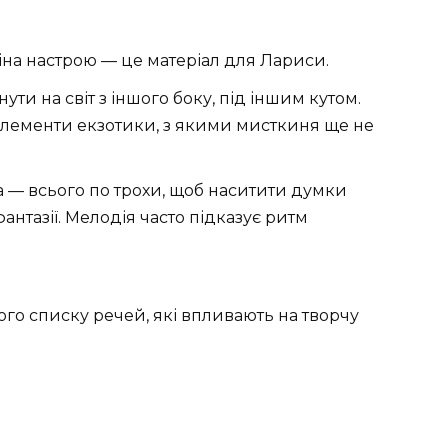
міна настрою — це матеріал для Лариси.
ти на світ з іншого боку, під іншим кутом.
елементи екзотики, з якими мисткиня ще не
а — всього по трохи, щоб наситити думки
антазії. Мелодія часто підказує ритм
го списку речей, які впливають на творчу