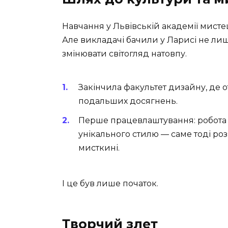
Навчання у Львівській академії мистец
Але викладачі бачили у Ларисі не лиш
змінювати світогляд натовпу.
Закінчила факультет дизайну, де о
подальших досягнень.
Перше працевлаштування: робота
унікального стилю — саме тоді р
мисткині.
І це був лише початок.
Творчий злет