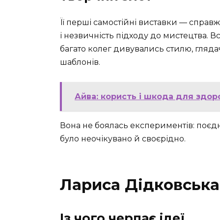
Її перші самостійні виставки — справж
і незвичність підходу до мистецтва. В
багато колег дивувались стилю, глядач
шаблонів.
Айва: користь і шкода для здор
Вона не боялась експериментів: поєдну
було неочікувано й своєрідно.
Лариса Дідковська
Із чого черпає ідеї