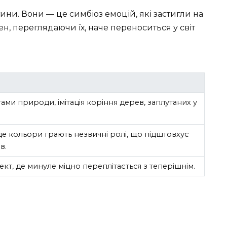
ини. Вони — це симбіоз емоцій, які застигли на
ожен, переглядаючи їх, наче переноситься у світ
ами природи, імітація коріння дерев, заплутаних у
 де кольори грають незвичні ролі, що підштовхує
в.
кт, де минуле міцно переплітається з теперішнім.