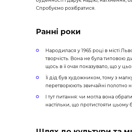
буденності і дарує надію, натхнення, б
Спробуємо розібратися.
Ранні роки
Народилася у 1965 році в місті Льво
творчість. Вона не була типовою 
щось в її очах показувало, що у цьо
Її дід був художником, тому з малк
перетворюють звичайні полотно н
І тут питання: чи могла вона обрати
настільки, що протистояти цьому 
Шлях до культури та м