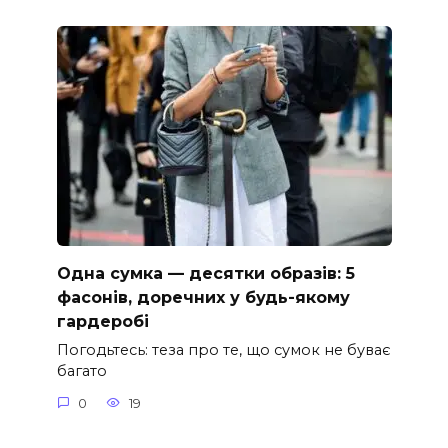
Одна сумка — десятки образів: 5
фасонів, доречних у будь-якому
гардеробі
Погодьтесь: теза про те, що сумок не буває
багато
0
19