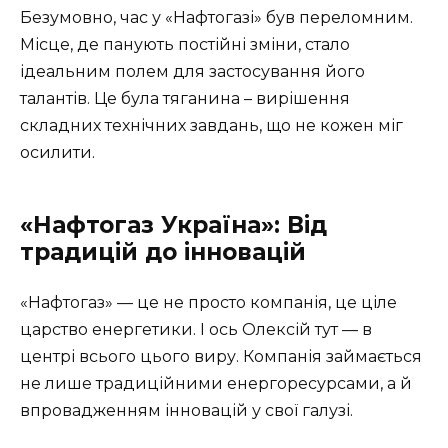
Безумовно, час у «Нафтогазі» був переломним.
Місце, де панують постійні зміни, стало
ідеальним полем для застосування його
талантів. Це була тяганина – вирішення
складних технічних завдань, що не кожен міг
осилити.
«Нафтогаз Україна»: Від
традицій до інновацій
«Нафтогаз» — це не просто компанія, це ціле
царство енергетики. І ось Олексій тут — в
центрі всього цього виру. Компанія займається
не лише традиційними енергоресурсами, а й
впровадженням інновацій у свої галузі.