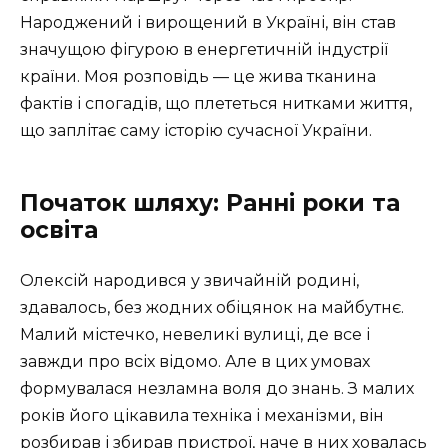
Народжений і вирощений в Україні, він став
значущою фігурою в енергетичній індустрії
країни. Моя розповідь — це жива тканина
фактів і спогадів, що плететься нитками життя,
що заплітає саму історію сучасної України.
Початок шляху: Ранні роки та
освіта
Олексій народився у звичайній родині,
здавалось, без жодних обіцянок на майбутнє.
Малий містечко, невеликі вулиці, де все і
завжди про всіх відомо. Але в цих умовах
формувалася незламна воля до знань. З малих
років його цікавила техніка і механізми, він
розбирав і збирав пристрої, наче в них ховалась