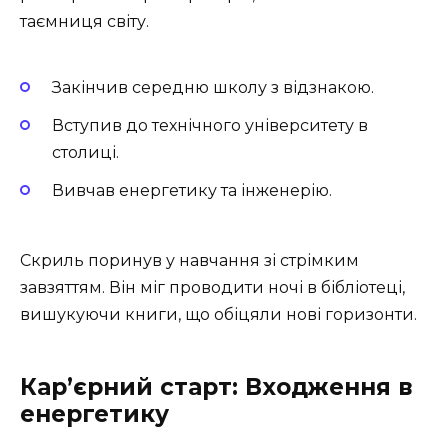
таємниця світу.
Закінчив середню школу з відзнакою.
Вступив до технічного університету в
столиці.
Вивчав енергетику та інженерію.
Скриль поринув у навчання зі стрімким
завзяттям. Він міг проводити ночі в бібліотеці,
вишукуючи книги, що обіцяли нові горизонти.
Кар’єрний старт: Входження в
енергетику