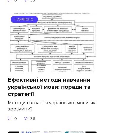
0
58
КОРИСНО
Ефективні методи навчання
української мови: поради та
стратегії
Методи навчання української мови: як
зрозуміти?
0
36