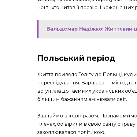
неї ті, хто читав її поезію. І кожен з ц
Вальдемар Надіжко: Життєвий ш
Польський період
Життя привело Телігу до Польщі, куди ї
переслідування. Варшава — місто, де 
вступила до таємних українських об’єд
більшим бажанням змінювати світ.
Завітаймо в її світ разом. Познайомимо
плечах, бо вірили в свою святу справу
захоплювалася політикою.