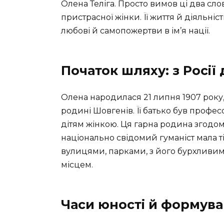
Олена Теліга. Просто вимов ці два слов
пристрасної жінки. Її життя й діяльніс
любові й самопожертви в ім’я нації.
Початок шляху: з Росії
Олена народилася 21 липня 1907 року, 
родині Шовгенів. Її батько був профе
дітям жінкою. Ця гарна родина згодом
національно свідомий гуманіст мала ті
вулицями, парками, з його бурхливим
місцем.
Часи юності й формува