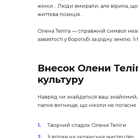
жінки… Люди вмирали, але вірила, що ї
життєва позиція.
Олена Теліга — справжній символ незл
завзятості у боротьбі за рідну землю. 
Внесок Олени Теліг
культуру
Навряд чи знайдеться ваш знайомий, я
палке вогнище, що ніколи не погасне.
Творчий спадок Олени Теліги
Її вплив на українське мистецтво