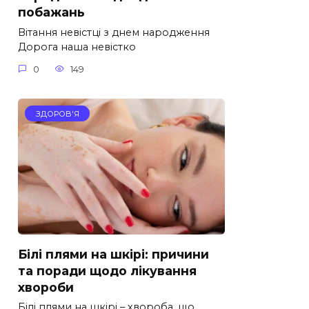
побажань
Вітання невістці з днем народження
Дорога наша невістко
0
149
ЗДОРОВ'Я
Білі плями на шкірі: причини
та поради щодо лікування
хвороби
Білі плями на шкірі – хвороба, що