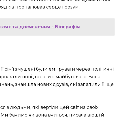
их рядків пропалював серце і розум.
лях та досягнення - Біографія
ї сім’ї змушені були емігрувати через політичні
пролягли нові дороги її майбутнього. Вона
нань, знайшла нових друзів, які запалили її іще
ся з людьми, які вертіли цей світ на своїх
. Ми бачимо як вона вчиться, писала вірші й