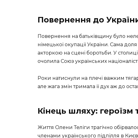
Повернення до Україн
Повернення на батьківщину було неле
німецької окупації України. Сама доля с
акторкою на сцені боротьби. У столиці
очолила Союз українських націоналісті
Роки натиснули на плечі важким тягар
але жага змін тримала її дух аж до ост
Кінець шляху: героїзм 
Життя Олени Теліги трагічно обірвало
членами українського підпілля в Києв