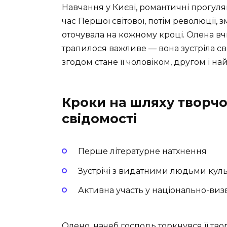
Навчання у Києві, романтичні прогул
час Першої світової, потім революції, 
оточувала на кожному кроці. Олена вчила
трапилося важливе — вона зустріла св
згодом стане її чоловіком, другом і н
Кроки на шляху творчос
свідомості
Перше літературне натхнення
Зустрічі з видатними людьми кул
Активна участь у національно-виз
Олено, начеб господь торкнувся її тв