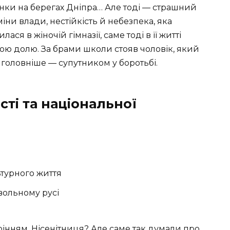
янки на берегах Дніпра… Але тоді — страшний
зміни влади, нестійкість й небезпека, яка
ся в жіночій гімназії, саме тоді в її житті
ою долю. За брами школи стояв чоловік, який
айголовніше — супутником у боротьбі.
ті та національної
ьтурного життя
вольному русі
орінням. Нісенітниця? Але саме так думали про