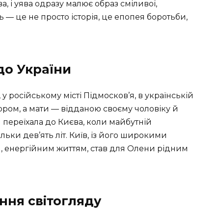
а, і уява одразу малює образ сміливої,
ть — це не просто історія, це епопея боротьби,
 до України
у російському місті Підмосков’я, в українській
сором, а мати — відданою своєму чоловіку й
 переїхала до Києва, коли майбутній
льки дев’ять літ. Київ, із його широкими
, енергійним життям, став для Олени рідним
ння світогляду