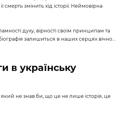
ї смерть змінить хід історії. Неймовірна
амності духу, вірності своїм принципам та
Її біографія залишиться в наших серцях вічно…
и в українську
кий не знав би, що це не лише історія, це