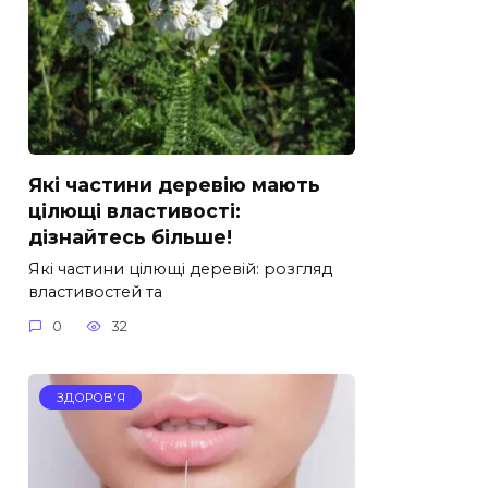
Які частини деревію мають
цілющі властивості:
дізнайтесь більше!
Які частини цілющі деревій: розгляд
властивостей та
0
32
ЗДОРОВ'Я