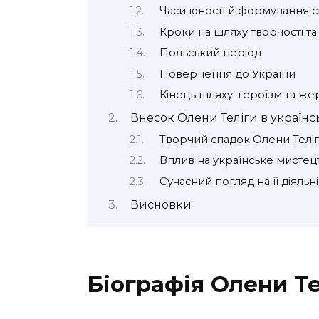
Часи юності й формування с
Кроки на шляху творчості та
Польський період
Повернення до України
Кінець шляху: героїзм та же
Внесок Олени Теліги в українс
Творчий спадок Олени Телі
Вплив на українське мистец
Сучасний погляд на її діяльні
Висновки
Біографія Олени Те