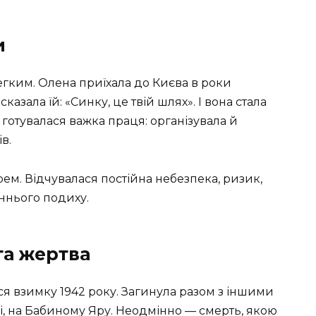
и
гким. Олена приїхала до Києва в роки
казала їй: «Синку, це твій шлях». І вона стала
 готувалася важка праця: організувала й
в.
ем. Відчувалася постійна небезпека, ризик,
аннього подиху.
та жертва
ся взимку 1942 року. Загинула разом з іншими
і, на Бабиному Яру. Неодмінно — смерть, якою