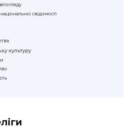
вітогляду
 національної свідомості
ртва
ьку культуру
ги
тво
сть
ліги