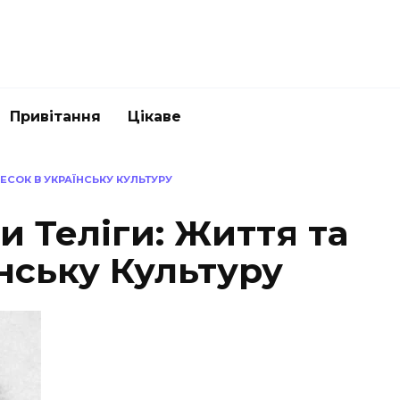
Привітання
Цікаве
НЕСОК В УКРАЇНСЬКУ КУЛЬТУРУ
и Теліги: Життя та
нську Культуру