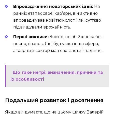
Впровадження новаторських ідей:
На
ранніх етапах своєї кар’єри, він активно
впроваджував нові технології, які суттєво
підвищували врожайність.
Перші виклики:
Звісно, не обійшлося без
несподіванок. Як і будь-яка інша сфера,
аграрний сектор мав свої злети і падіння.
Що таке нетрі: визначення, причини та
їх особливості
Подальший розвиток і досягнення
Якщо ви думаєте, що на цьому шляху Валерій